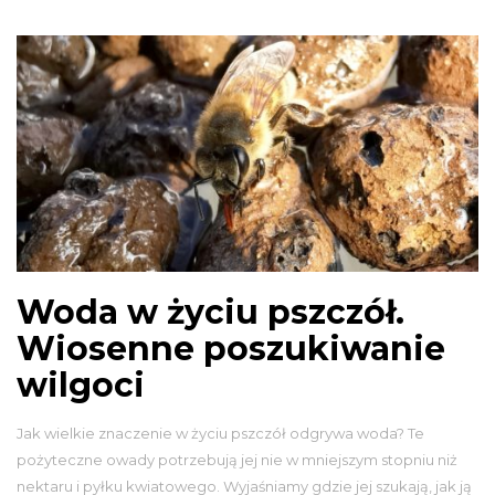
Woda w życiu pszczół.
Wiosenne poszukiwanie
wilgoci
Jak wielkie znaczenie w życiu pszczół odgrywa woda? Te
pożyteczne owady potrzebują jej nie w mniejszym stopniu niż
nektaru i pyłku kwiatowego. Wyjaśniamy gdzie jej szukają, jak ją