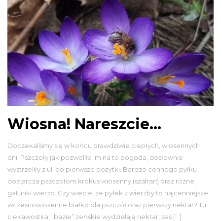
Wiosna! Nareszcie…
Doczekaliśmy się w końcu prawdziwie ciepłych, wiosennych
dni. Pszczoły jak pozwoliła im na to pogoda, dosłownie
wystrzeliły z uli po pierwsze pożytki. Bardzo cennego pyłku
dostarcza pszczołom krokus wiosenny (szafran) oraz różne
gatunki wierzb. Czy wiecie, że pyłek z wierzby to najcenniejsze
wczesnowiosenne białko dla pszczół oraz pierwszy nektar? Tu
ciekawostka, „bazie” żeńskie wydzielają nektar, zaś […]