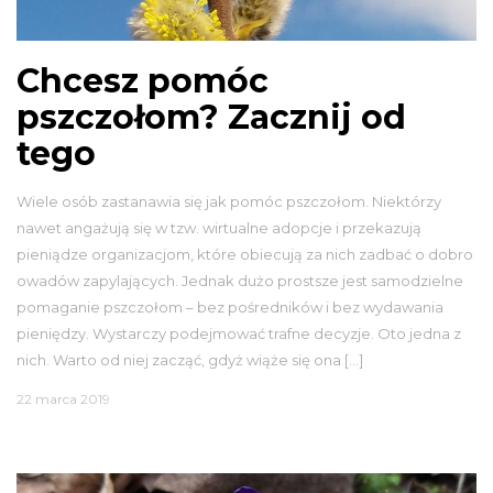
Chcesz pomóc
pszczołom? Zacznij od
tego
Wiele osób zastanawia się jak pomóc pszczołom. Niektórzy
nawet angażują się w tzw. wirtualne adopcje i przekazują
pieniądze organizacjom, które obiecują za nich zadbać o dobro
owadów zapylających. Jednak dużo prostsze jest samodzielne
pomaganie pszczołom – bez pośredników i bez wydawania
pieniędzy. Wystarczy podejmować trafne decyzje. Oto jedna z
nich. Warto od niej zacząć, gdyż wiąże się ona […]
22 marca 2019