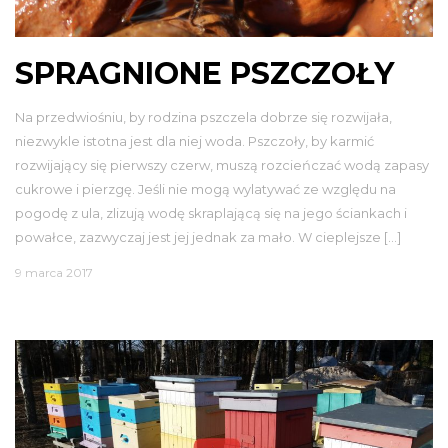
SPRAGNIONE PSZCZOŁY
Na przedwiośniu, by rodzina pszczela dobrze się rozwijała,
niezwykle istotna jest dla niej woda. Pszczoły, by karmić
rozwijający się pierwszy czerw, muszą rozcieńczać wodą zapasy
cukrowe i pierzgę. Jeśli nie mogą wylatywać ze względu na
pogodę z ula, zlizują wodę skraplającą się na jego ściankach i
powałce, zazwyczaj jest jej jednak za mało. W cieplejsze […]
9 marca 2017