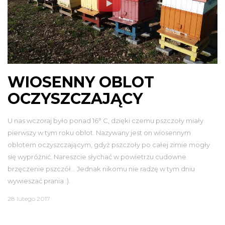
WIOSENNY OBLOT
OCZYSZCZAJĄCY
U nas wczoraj było ponad 16° C, dzięki czemu pszczoły miały
pierwszy w tym roku oblot. Nazywany jest on wiosennym
oblotem oczyszczającym, gdyż pszczoły po całej zimie mogły
się wypróżnić. Nareszcie słychać w powietrzu cudowne
brzęczenie pszczół… Jednak nikomu nie radzę w tym dniu
wywieszać prania :).
28 lutego 2017