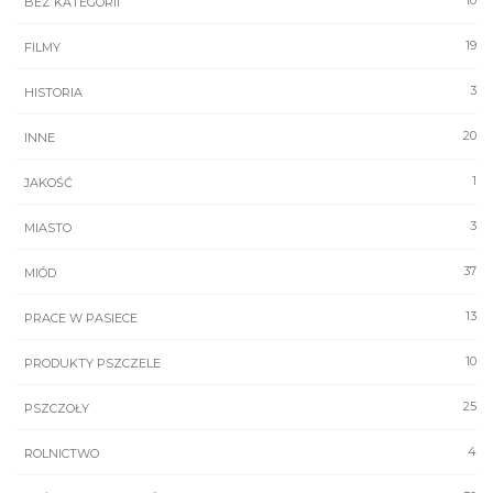
10
BEZ KATEGORII
19
FILMY
3
HISTORIA
20
INNE
1
JAKOŚĆ
3
MIASTO
37
MIÓD
13
PRACE W PASIECE
10
PRODUKTY PSZCZELE
25
PSZCZOŁY
4
ROLNICTWO