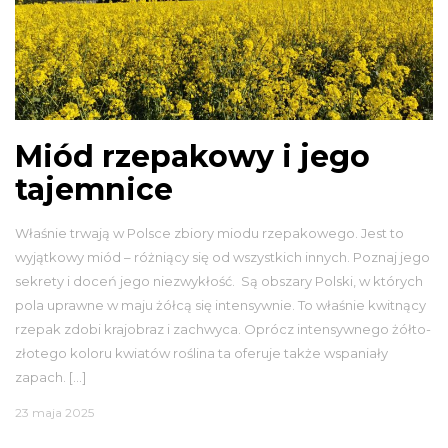
Miód rzepakowy i jego
tajemnice
Właśnie trwają w Polsce zbiory miodu rzepakowego. Jest to
wyjątkowy miód – różniący się od wszystkich innych. Poznaj jego
sekrety i doceń jego niezwykłość. Są obszary Polski, w których
pola uprawne w maju żółcą się intensywnie. To właśnie kwitnący
rzepak zdobi krajobraz i zachwyca. Oprócz intensywnego żółto-
złotego koloru kwiatów roślina ta oferuje także wspaniały
zapach. […]
23 maja 2025