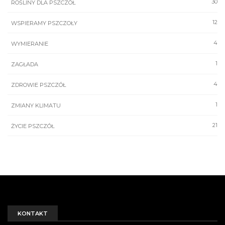
30
ROŚLINY DLA PSZCZÓŁ
12
WSPIERAMY PSZCZOŁY
4
WYMIERANIE
1
ZAGŁADA
4
ZDROWIE PSZCZÓŁ
1
ZMIANY KLIMATU
21
ŻYCIE PSZCZÓŁ
KONTAKT