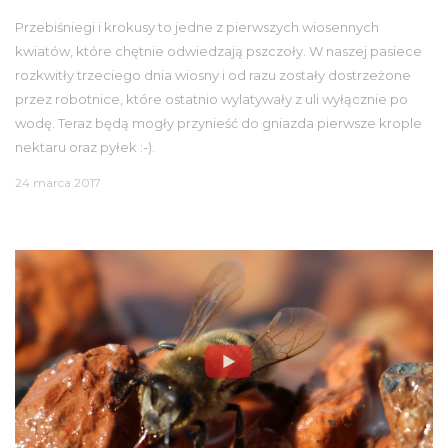
Przebiśniegi i krokusy to jedne z pierwszych wiosennych
kwiatów, które chętnie odwiedzają pszczoły. W naszej pasiece
rozkwitły trzeciego dnia wiosny i od razu zostały dostrzeżone
przez robotnice, które ostatnio wylatywały z uli wyłącznie po
wodę. Teraz będą mogły przynieść do gniazda pierwsze krople
nektaru oraz pyłek :-).
24 marca 2017