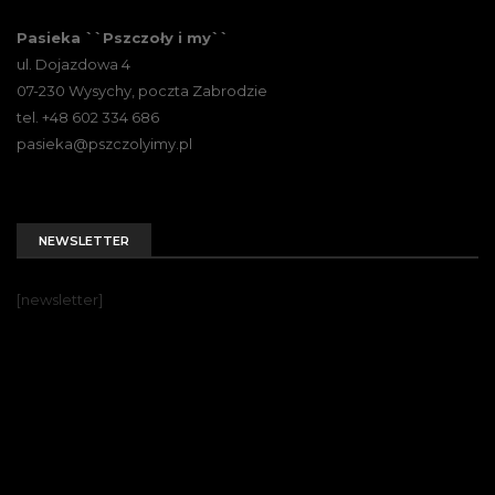
Pasieka ``Pszczoły i my``
ul. Dojazdowa 4
07-230 Wysychy, poczta Zabrodzie
tel. +48 602 334 686
pasieka@pszczolyimy.pl
NEWSLETTER
[newsletter]