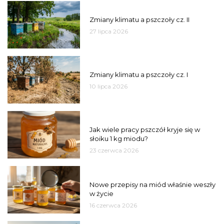
PSZCZOŁY
Zmiany klimatu a pszczoły cz. II
27 lipca 2026
PSZCZOŁY
Zmiany klimatu a pszczoły cz. I
10 lipca 2026
MIÓD
Jak wiele pracy pszczół kryje się w
słoiku 1 kg miodu?
23 czerwca 2026
JAKOŚĆ
Nowe przepisy na miód właśnie weszły
w życie
16 czerwca 2026