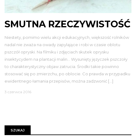
SMUTNA RZECZYWISTOŚĆ
Niestety, pomimo wielu akcji edukacyjnych, większość rolników
nadal nie zważa na owady zapylające i robi w czasie oblotu
pszczół opryski. Na filmiku i zdjęciach skutek oprysku
insektycydem na plantacji malin… Wysunięty języczek pszczoły
to charakterystyczny objaw zatrucia. Środki takie powinno
stosować się po zmierzchu, po oblocie. Co prawda w przypadku
ewidentnego łamania przepisów, można zadzwonić […]
3 czerwca 2016
SZUKAJ