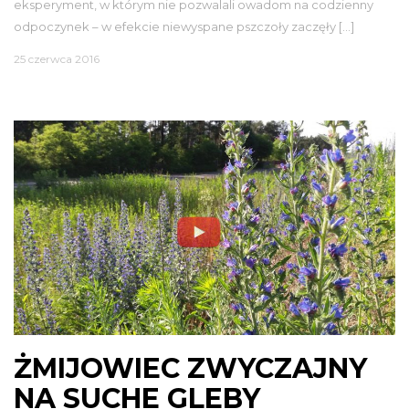
eksperyment, w którym nie pozwalali owadom na codzienny
odpoczynek – w efekcie niewyspane pszczoły zaczęły […]
25 czerwca 2016
ŻMIJOWIEC ZWYCZAJNY
NA SUCHE GLEBY