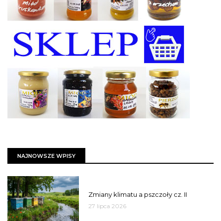
NAJNOWSZE WPISY
PSZCZOŁY
Zmiany klimatu a pszczoły cz. II
27 lipca 2026