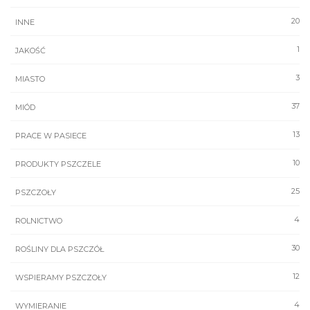
20
INNE
1
JAKOŚĆ
3
MIASTO
37
MIÓD
13
PRACE W PASIECE
10
PRODUKTY PSZCZELE
25
PSZCZOŁY
4
ROLNICTWO
30
ROŚLINY DLA PSZCZÓŁ
12
WSPIERAMY PSZCZOŁY
4
WYMIERANIE