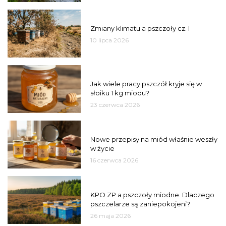
PSZCZOŁY
Zmiany klimatu a pszczoły cz. I
10 lipca 2026
MIÓD
Jak wiele pracy pszczół kryje się w
słoiku 1 kg miodu?
23 czerwca 2026
JAKOŚĆ
Nowe przepisy na miód właśnie weszły
w życie
16 czerwca 2026
MIASTO
KPO ZP a pszczoły miodne. Dlaczego
pszczelarze są zaniepokojeni?
26 maja 2026