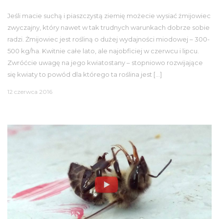
Jeśli macie suchą i piaszczystą ziemię możecie wysiać żmijowiec
zwyczajny, który nawet w tak trudnych warunkach dobrze sobie
radzi. Żmijowiec jest rośliną o dużej wydajności miodowej – 300-
500 kg/ha. Kwitnie całe lato, ale najobficiej w czerwcu i lipcu.
Zwróćcie uwagę na jego kwiatostany – stopniowo rozwijające
się kwiaty to powód dla którego ta roślina jest […]
12 czerwca 2016