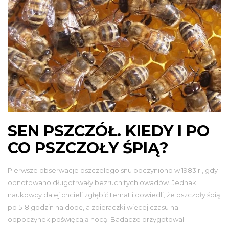
SEN PSZCZÓŁ. KIEDY I PO
CO PSZCZOŁY ŚPIĄ?
Pierwsze obserwacje pszczelego snu poczyniono w 1983 r., gdy
odnotowano długotrwały bezruch tych owadów. Jednak
naukowcy dalej chcieli zgłębić temat i dowiedli, że pszczoły śpią
po 5-8 godzin na dobę, a zbieraczki więcej czasu na
odpoczynek poświęcają nocą. Badacze przygotowali