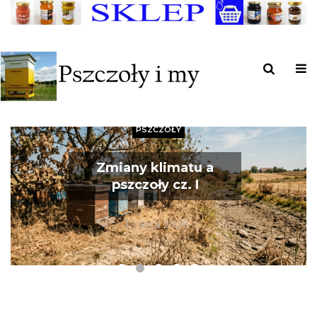
MIÓD
Jak wiele pracy pszczół
kryje się w słoiku 1 kg
miodu?
23 czerwca 2026