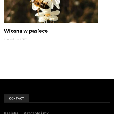
Wiosna w pasiece
9 kwietnia 2025
KONTAKT
Pasieka ``Pszczoły i my``