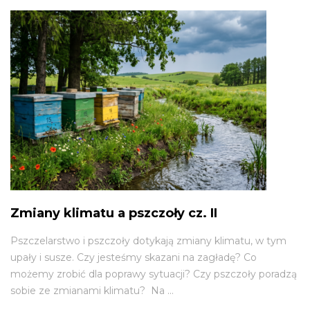
Zmiany klimatu a pszczoły cz. II
Pszczelarstwo i pszczoły dotykają zmiany klimatu, w tym
upały i susze. Czy jesteśmy skazani na zagładę? Co
możemy zrobić dla poprawy sytuacji? Czy pszczoły poradzą
sobie ze zmianami klimatu? Na ...