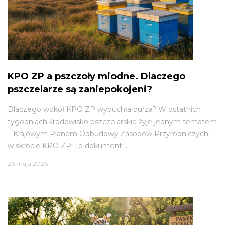
KPO ZP a pszczoły miodne. Dlaczego
pszczelarze są zaniepokojeni?
Dlaczego wokół KPO ZP wybuchła burza? W ostatnich
tygodniach środowisko pszczelarskie żyje jednym tematem
– Krajowym Planem Odbudowy Zasobów Przyrodniczych,
w skrócie KPO ZP. To dokument ...
26 maja 2026