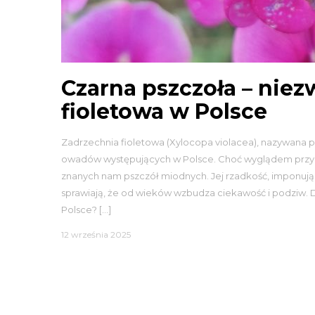
Czarna pszczoła – niez
fioletowa w Polsce
Zadrzechnia fioletowa (Xylocopa violacea), nazywana po
owadów występujących w Polsce. Choć wyglądem przypom
znanych nam pszczół miodnych. Jej rzadkość, imponując
sprawiają, że od wieków wzbudza ciekawość i podziw. 
Polsce? […]
12 września 2025