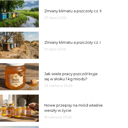
PSZCZOŁY
Zmiany klimatu a pszczoły cz. II
27 lipca 2026
PSZCZOŁY
Zmiany klimatu a pszczoły cz. I
10 lipca 2026
MIÓD
Jak wiele pracy pszczół kryje
się w słoiku 1 kg miodu?
23 czerwca 2026
JAKOŚĆ
Nowe przepisy na miód właśnie
weszły w życie
16 czerwca 2026