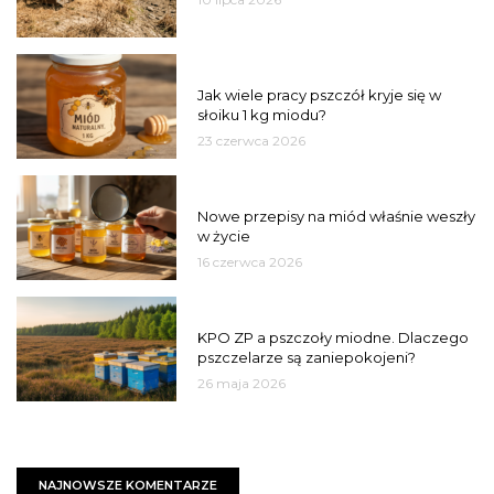
MIÓD
Jak wiele pracy pszczół kryje się w
słoiku 1 kg miodu?
23 czerwca 2026
JAKOŚĆ
Nowe przepisy na miód właśnie weszły
w życie
16 czerwca 2026
MIASTO
KPO ZP a pszczoły miodne. Dlaczego
pszczelarze są zaniepokojeni?
26 maja 2026
NAJNOWSZE KOMENTARZE