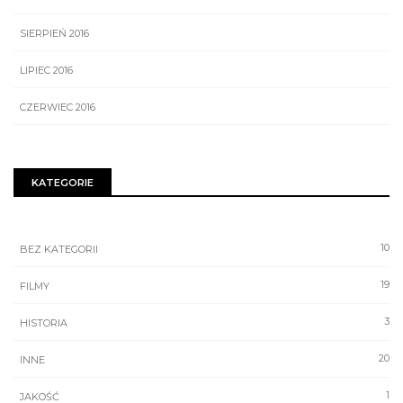
SIERPIEŃ 2016
LIPIEC 2016
CZERWIEC 2016
KATEGORIE
10
BEZ KATEGORII
19
FILMY
3
HISTORIA
20
INNE
1
JAKOŚĆ