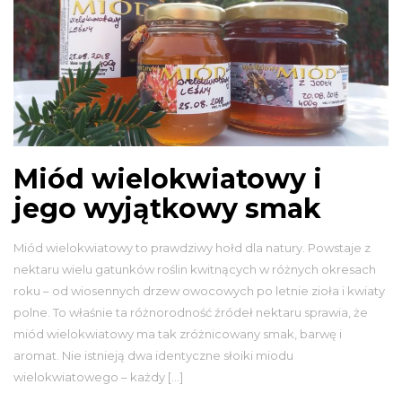
Miód wielokwiatowy i
jego wyjątkowy smak
Miód wielokwiatowy to prawdziwy hołd dla natury. Powstaje z
nektaru wielu gatunków roślin kwitnących w różnych okresach
roku – od wiosennych drzew owocowych po letnie zioła i kwiaty
polne. To właśnie ta różnorodność źródeł nektaru sprawia, że
miód wielokwiatowy ma tak zróżnicowany smak, barwę i
aromat. Nie istnieją dwa identyczne słoiki miodu
wielokwiatowego – każdy […]