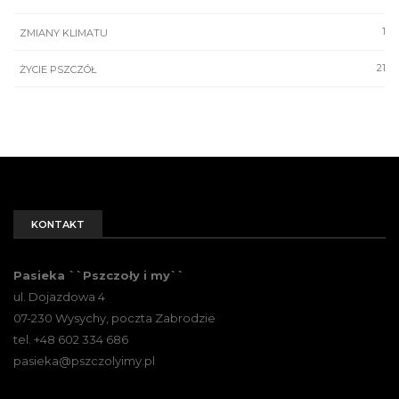
1
ZMIANY KLIMATU
21
ŻYCIE PSZCZÓŁ
KONTAKT
Pasieka ``Pszczoły i my``
ul. Dojazdowa 4
07-230 Wysychy, poczta Zabrodzie
tel. +48 602 334 686
pasieka@pszczolyimy.pl