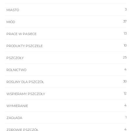
3
MIASTO
37
MIÓD
13
PRACE W PASIECE
10
PRODUKTY PSZCZELE
25
PSZCZOŁY
4
ROLNICTWO
30
ROŚLINY DLA PSZCZÓŁ
12
WSPIERAMY PSZCZOŁY
4
WYMIERANIE
1
ZAGŁADA
4
ZDROWIE PSZCZÓŁ