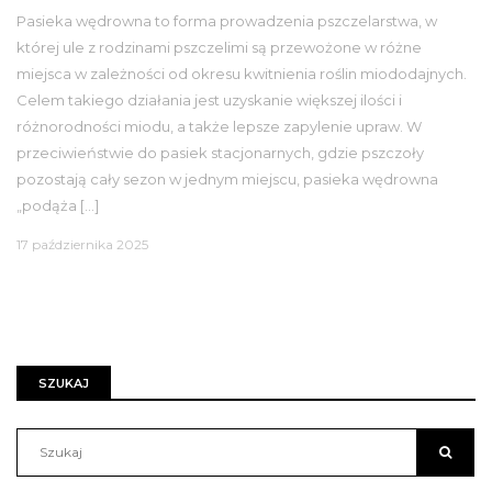
Pasieka wędrowna to forma prowadzenia pszczelarstwa, w
której ule z rodzinami pszczelimi są przewożone w różne
miejsca w zależności od okresu kwitnienia roślin miododajnych.
Celem takiego działania jest uzyskanie większej ilości i
różnorodności miodu, a także lepsze zapylenie upraw. W
przeciwieństwie do pasiek stacjonarnych, gdzie pszczoły
pozostają cały sezon w jednym miejscu, pasieka wędrowna
„podąża […]
17 października 2025
SZUKAJ