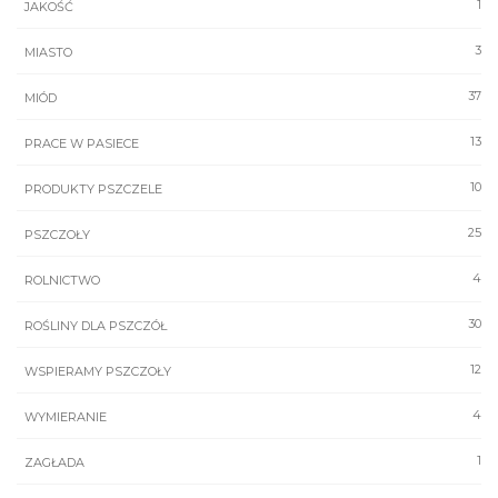
1
JAKOŚĆ
3
MIASTO
37
MIÓD
13
PRACE W PASIECE
10
PRODUKTY PSZCZELE
25
PSZCZOŁY
4
ROLNICTWO
30
ROŚLINY DLA PSZCZÓŁ
12
WSPIERAMY PSZCZOŁY
4
WYMIERANIE
1
ZAGŁADA