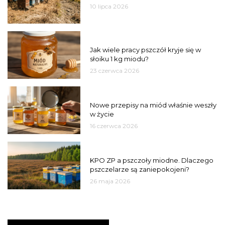
10 lipca 2026
MIÓD
Jak wiele pracy pszczół kryje się w
słoiku 1 kg miodu?
23 czerwca 2026
JAKOŚĆ
Nowe przepisy na miód właśnie weszły
w życie
16 czerwca 2026
MIASTO
KPO ZP a pszczoły miodne. Dlaczego
pszczelarze są zaniepokojeni?
26 maja 2026