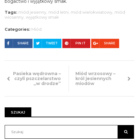
bogactwo i wyjątkowy smak.
Tags:
miód jesienny,
miód letni,
miód wielokwiatowy,
miód
wiosenny,
wyjątkowy smak
Categories:
Miód
SHARE
TWEET
PIN IT
SHARE
Pasieka wędrowna –
Miód wrzosowy –
czyli pszczelarstwo
król jesiennych
„w drodze”
miodów
SZUKAJ