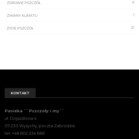
4
ZDROWIE PSZCZÓŁ
1
ZMIANY KLIMATU
21
ŻYCIE PSZCZÓŁ
KONTAKT
Pasieka ``Pszczoły i my``
ul. Dojazdowa 4
07-230 Wysychy, poczta Zabrodzie
tel. +48 602 334 686