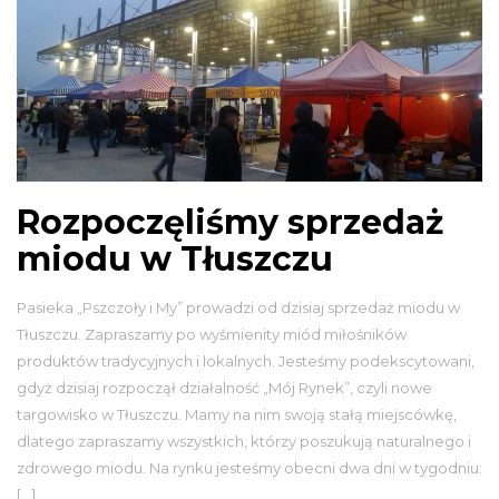
Rozpoczęliśmy sprzedaż
miodu w Tłuszczu
Pasieka „Pszczoły i My” prowadzi od dzisiaj sprzedaż miodu w
Tłuszczu. Zapraszamy po wyśmienity miód miłośników
produktów tradycyjnych i lokalnych. Jesteśmy podekscytowani,
gdyż dzisiaj rozpoczął działalność „Mój Rynek”, czyli nowe
targowisko w Tłuszczu. Mamy na nim swoją stałą miejscówkę,
dlatego zapraszamy wszystkich, którzy poszukują naturalnego i
zdrowego miodu. Na rynku jesteśmy obecni dwa dni w tygodniu:
[…]