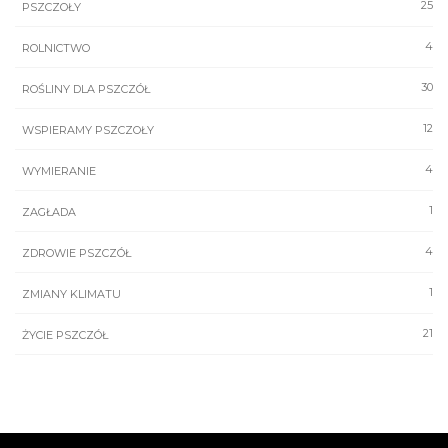
25
PSZCZOŁY
4
ROLNICTWO
30
ROŚLINY DLA PSZCZÓŁ
12
WSPIERAMY PSZCZOŁY
4
WYMIERANIE
1
ZAGŁADA
4
ZDROWIE PSZCZÓŁ
1
ZMIANY KLIMATU
21
ŻYCIE PSZCZÓŁ