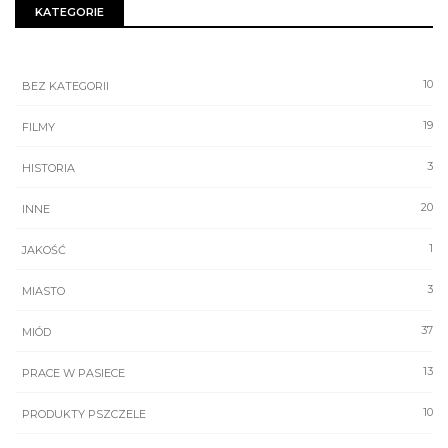
KATEGORIE
10
BEZ KATEGORII
19
FILMY
3
HISTORIA
20
INNE
1
JAKOŚĆ
3
MIASTO
37
MIÓD
13
PRACE W PASIECE
10
PRODUKTY PSZCZELE