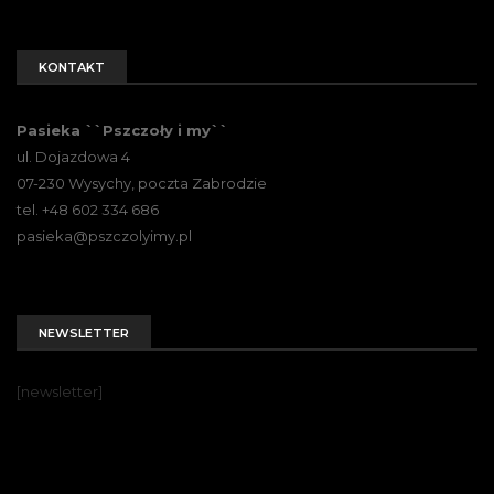
KONTAKT
Pasieka ``Pszczoły i my``
ul. Dojazdowa 4
07-230 Wysychy, poczta Zabrodzie
tel. +48 602 334 686
pasieka@pszczolyimy.pl
NEWSLETTER
[newsletter]