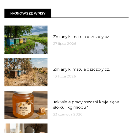
NAJNOWSZE WPISY
PSZCZOŁY
Zmiany klimatu a pszczoły cz. II
27 lipca 2026
PSZCZOŁY
Zmiany klimatu a pszczoły cz. I
10 lipca 2026
MIÓD
Jak wiele pracy pszczół kryje się w
słoiku 1 kg miodu?
23 czerwca 2026
JAKOŚĆ