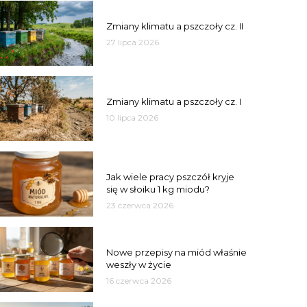
PSZCZOŁY
Zmiany klimatu a pszczoły cz. II
27 lipca 2026
PSZCZOŁY
Zmiany klimatu a pszczoły cz. I
10 lipca 2026
MIÓD
Jak wiele pracy pszczół kryje
się w słoiku 1 kg miodu?
23 czerwca 2026
JAKOŚĆ
Nowe przepisy na miód właśnie
weszły w życie
16 czerwca 2026