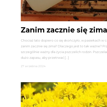
Zanim zacznie się zim
Chociaż lato dopiero co się skończyło, w pasiekach w c
zanim zacznie się zima? Dlaczego jest to tak ważne? P
szczególnie ważny dla życia pszczelich rodzin. Pszczela
dużo zapasu, aby przetrwać […]
27 września 2024