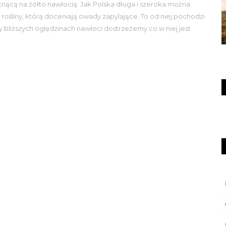
witnącą na żółto nawłocią. Jak Polska długa i szeroka można
 rośliny, którą doceniają owady zapylające. To od niej pochodzi
bliższych oględzinach nawłoci dostrzeżemy co w niej jest