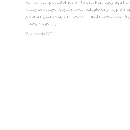
Koniec lata i początek jesieni to czas kojarzący się z k
wtedy zobaczyć kępy, a nawet rozległe łany, tej pięknej
jeden z najzdrowszych miodów – miód nawłociowy. Przy 
niezwykłego. […]
18 września 2024