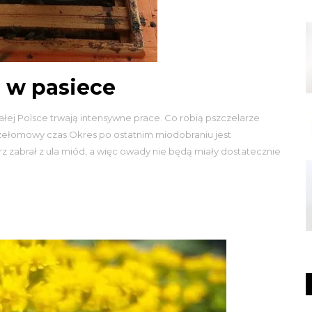
a w pasiece
ałej Polsce trwają intensywne prace. Co robią pszczelarze
rzełomowy czas Okres po ostatnim miodobraniu jest
rz zabrał z ula miód, a więc owady nie będą miały dostatecznie