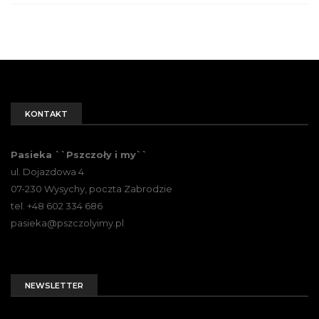
KONTAKT
Pasieka ``Pszczoły i my``
ul. Dojazdowa 4
07-230 Wysychy, poczta Zabrodzie
tel. +48 602 334 686
pasieka@pszczolyimy.pl
NEWSLETTER