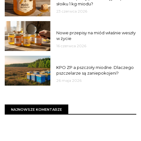
słoiku 1 kg miodu?
23 czerwca 2026
JAKOŚĆ
Nowe przepisy na miód właśnie weszły
w życie
16 czerwca 2026
MIASTO
KPO ZP a pszczoły miodne. Dlaczego
pszczelarze są zaniepokojeni?
26 maja 2026
NAJNOWSZE KOMENTARZE