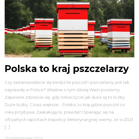
Polska to kraj pszczelarzy
Czy zastanawialiście się kiedyś ile pszczół i pszczelarzy jest tak
naprawdę w Polsce? Właśnie o tym dzisiaj Wam powiemy.
Zapewne zdziwicie się, gdy zobaczycie jak duże są to liczby.
Duże liczby. Coraz większe… Polska, to kraj gdzie pszczół co
roku przybywa. Zaskakujące, prawda? Opierając się na
oficjalnych raportach Inspekcji Weterynaryjnej wiemy, że w 2023
[…]
25 października 2024