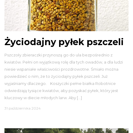
Życiodajny pyłek pszczeli
Pszczoły zbieraczki przynoszą go do ula bezpośrednio z
kwiatów. Pełni on wyjątkową rolę dla tych owadów, a dla ludzi
niesie wspaniałe właściwości prozdrowotne. Śmiało można
powiedzieć o nim, że to życiodajny pyłek pszczeli. Już
wyjaśniamy dlaczego. Koszyczki pełne białka Robotnice
odwiedzają tysiące kwiatów, aby pozyskać pyłek, który jest
kluczowy w diecie młodych larw. Aby […]
31 października 2024