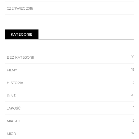
CZERWIEC 2016
KATEGORIE
10
BEZ KATEGORII
19
FILMY
3
HISTORIA
20
INNE
1
JAKOŚĆ
3
MIASTO
37
MIÓD