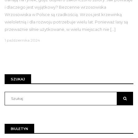
i dlaczego jest wyjątkowy? Bezcenne wrzosowiska
Wrzosowiska w Polsce są rzadkością. Wrzos jest krzewinką
wieloletnią i dla rozwoju potrzebuje wielu lat. Ponieważ lasy są
przeważnie silnie użytkowane, w wielu miejscach nie […]
1 października 2024
SZUKAJ
BIULETYN