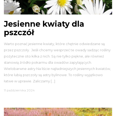
Jesienne kwiaty dla
pszczół
Warto poznać jesienne kwiaty, które chętnie odwiedzane są
przez pszczoły. Jeśli chcemy wesprzeć te owady sadząc rośliny
pożyteczne oto kilka z nich. Są nie tylko piękne, ale również
stanowią źródło pokarmu dla owadów zapylających.
Wielobarwne astry Na liście najładniejszych jesiennych kwiatów,
które lubią pszczoły są astry bylinowe. To rośliny wyjątkowo
łatwe w uprawie. Zaliczamy […]
11 października 2024