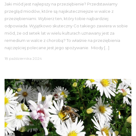
Jaki miód jest najlepszy na przeziębienie? Przedstawiamy
przegląd miodów, które są najskuteczniejsze w walce z
przeziębieniami. Wybierz ten, który tobie najbardziej
odpowiada. Wyjątkowo skuteczny Co takiego zawiera w sobie
miód, że od setek lat w wielu kulturach uznawany jest za
remedium w walce z chorobą? To właśnie na przeziębienia
najczęściej polecane jest jego spożywanie. Miody […]
18 października 2024