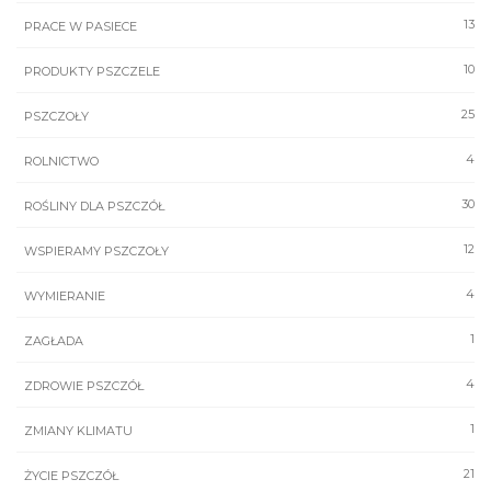
13
PRACE W PASIECE
10
PRODUKTY PSZCZELE
25
PSZCZOŁY
4
ROLNICTWO
30
ROŚLINY DLA PSZCZÓŁ
12
WSPIERAMY PSZCZOŁY
4
WYMIERANIE
1
ZAGŁADA
4
ZDROWIE PSZCZÓŁ
1
ZMIANY KLIMATU
21
ŻYCIE PSZCZÓŁ