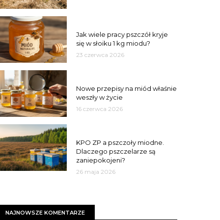
MIÓD
Jak wiele pracy pszczół kryje
się w słoiku 1 kg miodu?
23 czerwca 2026
JAKOŚĆ
Nowe przepisy na miód właśnie
weszły w życie
16 czerwca 2026
MIASTO
KPO ZP a pszczoły miodne.
Dlaczego pszczelarze są
zaniepokojeni?
26 maja 2026
NAJNOWSZE KOMENTARZE