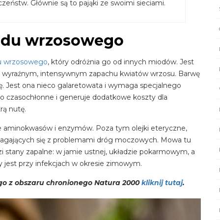
czeństw. Głównie są to pająki ze swoimi sieciami.
odu wrzosowego
u wrzosowego
, który odróżnia go od innych miodów. Jest
, o wyraźnym, intensywnym zapachu kwiatów wrzosu. Barwę
rę. Jest ona nieco galaretowata i wymaga specjalnego
to czasochłonne i generuje dodatkowe koszty dla
rą nutę.
le aminokwasów i enzymów. Poza tym olejki eteryczne,
 zmagających się z problemami dróg moczowych. Mowa tu
dzi stany zapalne: w jamie ustnej, układzie pokarmowym, a
 jest przy infekcjach w okresie zimowym.
o z obszaru chronionego Natura 2000
kliknij tutaj
.