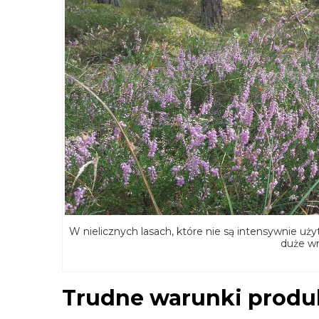
W nielicznych lasach, które nie są intensywnie uż
duże w
Trudne warunki produ