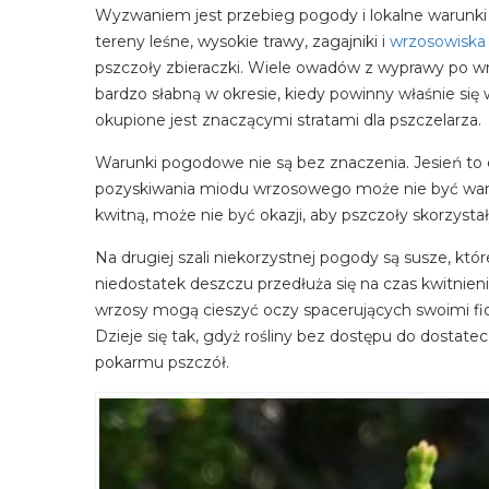
Wyzwaniem jest przebieg pogody i lokalne warunki 
tereny leśne, wysokie trawy, zagajniki i
wrzosowiska
pszczoły zbieraczki. Wiele owadów z wyprawy po wrz
bardzo słabną w okresie, kiedy powinny właśnie s
okupione jest znaczącymi stratami dla pszczelarza.
Warunki pogodowe nie są bez znaczenia. Jesień to c
pozyskiwania miodu wrzosowego może nie być warun
kwitną, może nie być okazji, aby pszczoły skorzysta
Na drugiej szali niekorzystnej pogody są susze, któr
niedostatek deszczu przedłuża się na czas kwitnienia
wrzosy mogą cieszyć oczy spacerujących swoimi f
Dzieje się tak, gdyż rośliny bez dostępu do dostat
pokarmu pszczół.