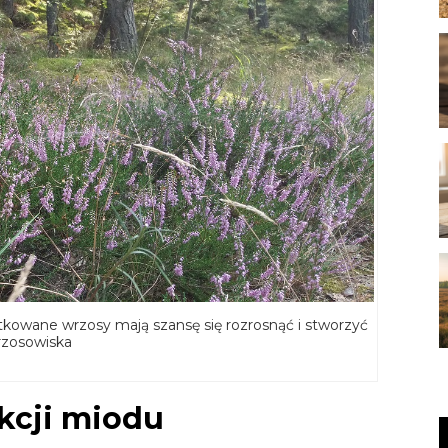
ytkowane wrzosy mają szansę się rozrosnąć i stworzyć
rzosowiska
kcji miodu