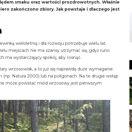
lędem smaku oraz wartości prozdrowotnych. Właśnie
piero zakończono zbiory. Jak powstaje i dlaczego jest
a
inką wieloletnią i dla rozwoju potrzebuje wielu lat.
ielu miejscach nie ma szansy utrzymać się, gdyż runo
ach ma wystarczający spokój, aby rosnąć.
ary wrzosowisk, a to już się naprawdę duże wymaganie.
 (np. Natura 2000) lub na poligonach. Na te drugie wstęp
dzie móże powstać miód wrzosowy jest pierwszym