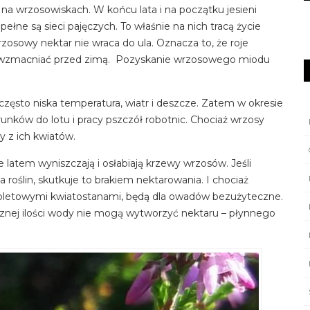
na wrzosowiskach. W końcu lata i na początku jesieni
pełne są sieci pajęczych. To właśnie na nich tracą życie
osowy nektar nie wraca do ula. Oznacza to, że roje
ię wzmacniać przed zimą. Pozyskanie wrzosowego miodu
zęsto niska temperatura, wiatr i deszcze. Zatem w okresie
ków do lotu i pracy pszczół robotnic. Chociaż wrzosy
ły z ich kwiatów.
e latem wyniszczają i osłabiają krzewy wrzosów. Jeśli
 roślin, skutkuje to brakiem nektarowania. I chociaż
ioletowymi kwiatostanami, będą dla owadów bezużyteczne.
ecznej ilości wody nie mogą wytworzyć nektaru – płynnego