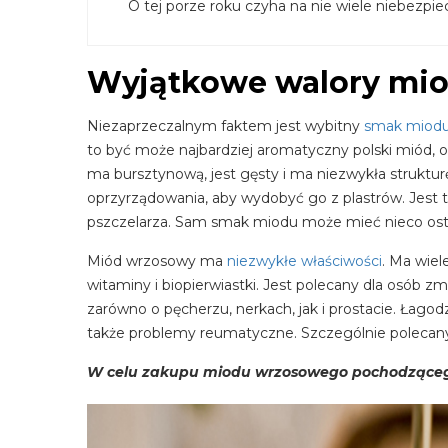
O tej porze roku czyha na nie wiele niebezpie
Wyjątkowe walory mi
Niezaprzeczalnym faktem jest wybitny
smak miod
to być może najbardziej aromatyczny polski miód
ma bursztynową, jest gęsty i ma niezwykła struktu
oprzyrządowania, aby wydobyć go z plastrów. Jest 
pszczelarza. Sam smak miodu może mieć nieco ost
Miód wrzosowy ma
niezwykłe właściwości
. Ma wie
witaminy i biopierwiastki. Jest polecany dla osób
zarówno o pęcherzu, nerkach, jak i prostacie. Łago
także problemy reumatyczne. Szczególnie polecany
W celu zakupu miodu wrzosowego pochodząceg