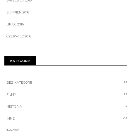
WRZESIEŃ 2016
SIERPIEŃ 2016
LIPIEC 2016
CZERWIEC 2016
KATEGORIE
10
BEZ KATEGORII
19
FILMY
3
HISTORIA
20
INNE
1
JAKOŚĆ