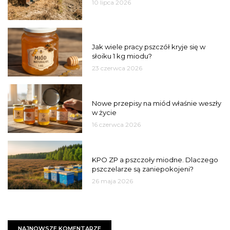
10 lipca 2026
MIÓD
Jak wiele pracy pszczół kryje się w
słoiku 1 kg miodu?
23 czerwca 2026
JAKOŚĆ
Nowe przepisy na miód właśnie weszły
w życie
16 czerwca 2026
MIASTO
KPO ZP a pszczoły miodne. Dlaczego
pszczelarze są zaniepokojeni?
26 maja 2026
NAJNOWSZE KOMENTARZE