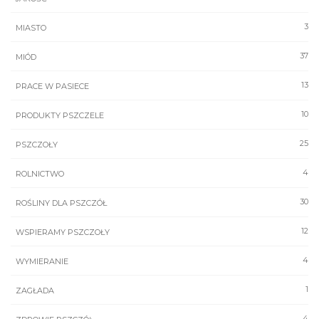
3
MIASTO
37
MIÓD
13
PRACE W PASIECE
10
PRODUKTY PSZCZELE
25
PSZCZOŁY
4
ROLNICTWO
30
ROŚLINY DLA PSZCZÓŁ
12
WSPIERAMY PSZCZOŁY
4
WYMIERANIE
1
ZAGŁADA
4