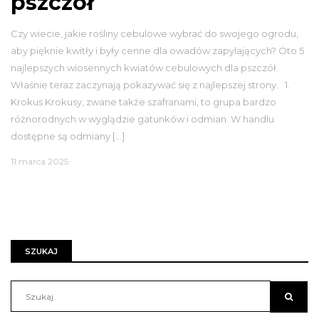
pszczół
Czy wiecie, jakie rośliny cebulowe wybrać do swojego ogrodu,
aby pięknie kwitły i były cenne dla owadów zapylających? Oto 5
najlepszych wiosennych kwiatów cebulowych dla pszczół.
Właśnie teraz zaczynają pokazywać się z najlepszej strony. 1.
Krokus Krokusy, zwane także szafranami, to grupa bardzo
różnorodnych w wyglądzie gatunków i odmian. W handlu
dostępne są odmiany […]
11 marca 2025
SZUKAJ