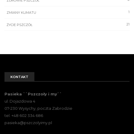
ZDROWIE PSZCZÓŁ
1
ZMIANY KLIMATU
21
ŻYCIE PSZCZÓŁ
KONTAKT
Pasieka ``Pszczoły i my``
ul. Dojazdowa 4
07-230 Wysychy, poczta Zabrodzie
tel. +48 602 334 686
pasieka@pszczolyimy.pl