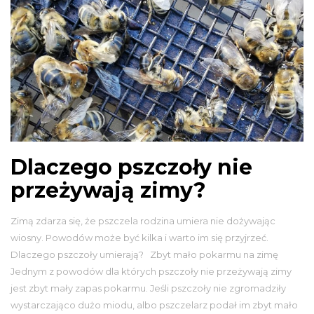
Dlaczego pszczoły nie
przeżywają zimy?
Zimą zdarza się, że pszczela rodzina umiera nie dożywając
wiosny. Powodów może być kilka i warto im się przyjrzeć.
Dlaczego pszczoły umierają? Zbyt mało pokarmu na zimę
Jednym z powodów dla których pszczoły nie przeżywają zimy
jest zbyt mały zapas pokarmu. Jeśli pszczoły nie zgromadziły
wystarczająco dużo miodu, albo pszczelarz podał im zbyt mało