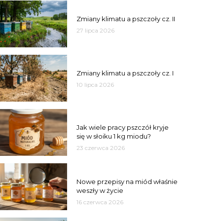
PSZCZOŁY
Zmiany klimatu a pszczoły cz. II
27 lipca 2026
PSZCZOŁY
Zmiany klimatu a pszczoły cz. I
10 lipca 2026
MIÓD
Jak wiele pracy pszczół kryje
się w słoiku 1 kg miodu?
23 czerwca 2026
JAKOŚĆ
Nowe przepisy na miód właśnie
weszły w życie
16 czerwca 2026