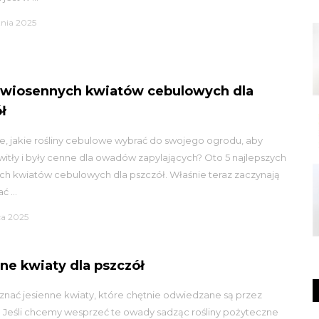
tnia 2025
 wiosennych kwiatów cebulowych dla
ł
e, jakie rośliny cebulowe wybrać do swojego ogrodu, aby
witły i były cenne dla owadów zapylających? Oto 5 najlepszych
ch kwiatów cebulowych dla pszczół. Właśnie teraz zaczynają
 ...
ca 2025
ne kwiaty dla pszczół
nać jesienne kwiaty, które chętnie odwiedzane są przez
 Jeśli chcemy wesprzeć te owady sadząc rośliny pożyteczne