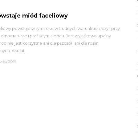
owstaje miód faceliowy
liowy powstaje w tym roku w trudnych warunkach, czyli przy
temperaturze i prażącym słońcu. Jest wyjątkowo upalny
co nie jest korzystne ani dla pszczół, ani dla roślin
ych. Akurat ...
rwca 2019