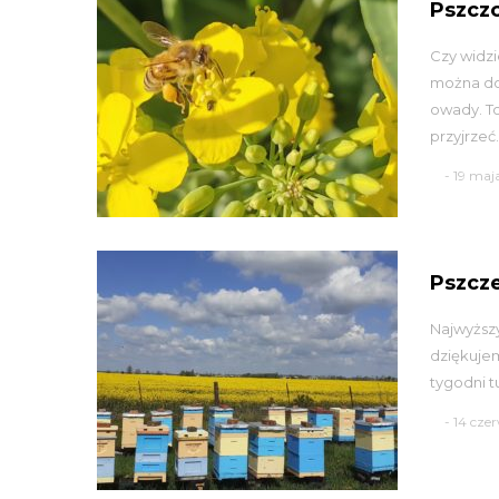
Pszcz
Czy widzi
można dos
owady. T
przyjrzeć. 
- 19 maj
Pszcze
Najwyższy
dziękujem
tygodni t
- 14 cz