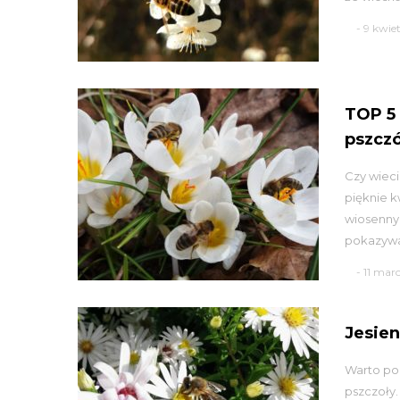
- 9 kwie
TOP 5
pszczó
Czy wieci
pięknie k
wiosenny
pokazywać
- 11 mar
Jesien
Warto poz
pszczoły.