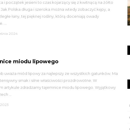
ta i początek jesieni to czas kojarzący się z kwitnącą na żółto
 Jak Polska długa i szeroka można wtedy zobaczyć kępy, a
ległe łany, tej pięknej rośliny, którą doceniają owady
. ...
eśnia 2024
nice miodu lipowego
b uważa miód lipowy za najlepszy ze wszystkich gatunków. Ma
tensywny smak i silne właściwości prozdrowotne. W
zym artykule zdradzamy tajemnice miodu lipowego. Wyjątkowy
ech ...
a 2023