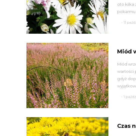
oto kilka
pokarmu d
- 11 paź
Miód 
Miód wrz
wartości 
gdyż dopi
wyjątkow
- 1 paźd
Czas n