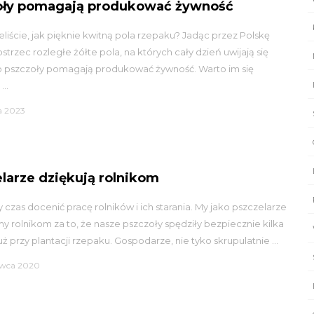
oły pomagają produkować żywność
eliście, jak pięknie kwitną pola rzepaku? Jadąc przez Polskę
trzec rozległe żółte pola, na których cały dzień uwijają się
o pszczoły pomagają produkować żywność. Warto im się
...
a 2023
larze dziękują rolnikom
 czas docenić pracę rolników i ich starania. My jako pszczelarze
y rolnikom za to, że nasze pszczoły spędziły bezpiecznie kilka
uż przy plantacji rzepaku. Gospodarze, nie tyko skrupulatnie ...
erwca 2020