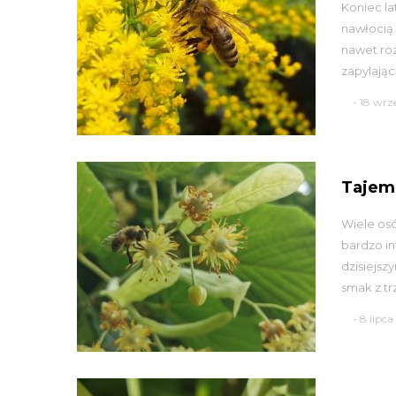
Koniec la
nawłocią.
nawet roz
zapylające
- 18 wrz
Tajem
Wiele osó
bardzo in
dzisiejs
smak z trz
- 8 lipc