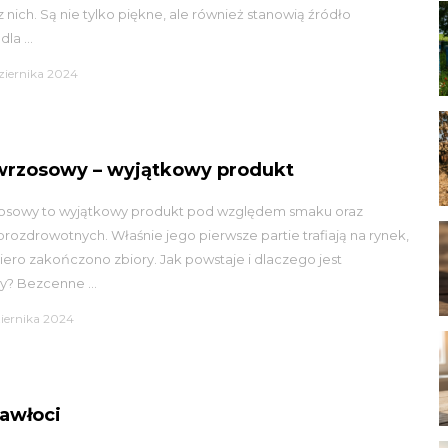
 z nich. Są nie tylko piękne, ale również stanowią źródło
la ...
dziernika 2024
wrzosowy – wyjątkowy produkt
osowy to wyjątkowy produkt pod względem smaku oraz
prozdrowotnych. Właśnie jego pierwsze partie trafiają na rynek,
ero zakończono zbiory. Jak powstaje i dlaczego jest
y? Bezcenne ...
ziernika 2024
awłoci