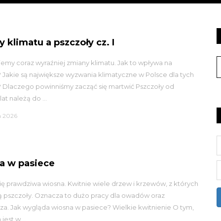
 klimatu a pszczoły cz. I
my coraz wyraźniej zmiany klimatu. Jak to wpływa na
 Jakie są największe wyzwania klimatyczne w Polsce dla tych
Dlaczego powinniśmy zacząć się martwić Pszczoły od
at należą do ...
ca 2026
a w pasiece
ię prawdziwa wiosna. Kwitnie wiele drzew i krzewów, z których
ą pszczoły. Oznacza to dużo pracy dla owadów oraz
za. Jak wygląda wiosna w pasiece? Wielkie kwitnienie O tym,
jest w ...