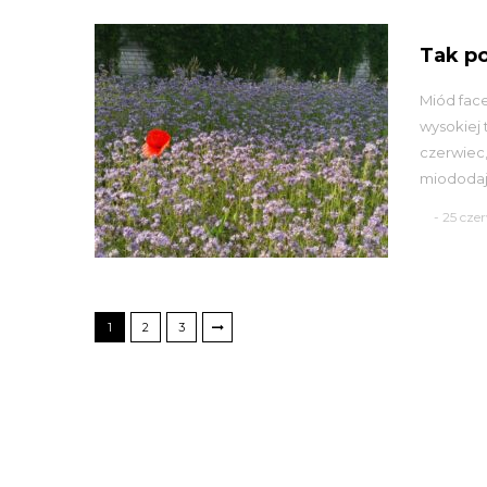
Tak p
Miód face
wysokiej 
czerwiec, 
miododajn
- 25 cze
1
2
3