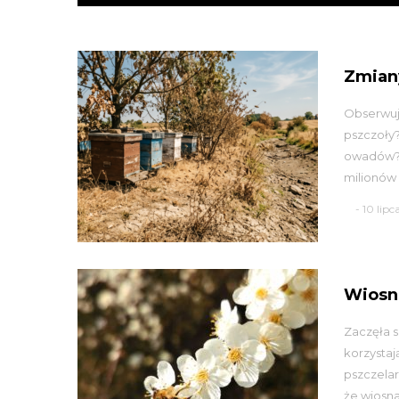
Zmiany
Obserwuje
pszczoły?
owadów? 
milionów l
- 10 lip
Wiosn
Zaczęła s
korzystaj
pszczelar
że wiosna 