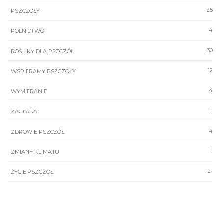
25
PSZCZOŁY
4
ROLNICTWO
30
ROŚLINY DLA PSZCZÓŁ
12
WSPIERAMY PSZCZOŁY
4
WYMIERANIE
1
ZAGŁADA
4
ZDROWIE PSZCZÓŁ
1
ZMIANY KLIMATU
21
ŻYCIE PSZCZÓŁ