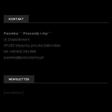
KONTAKT
Pasieka ``Pszczoły i my``
ul. Dojazdowa 4
07-230 Wysychy, poczta Zabrodzie
tel. +48 602 334 686
pasieka@pszczolyimy.pl
NEWSLETTER
[newsletter]