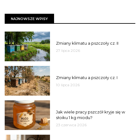
NAJNOWSZE WPISY
PSZCZOŁY
Zmiany klimatu a pszczoły cz. II
27 lipca 2026
PSZCZOŁY
Zmiany klimatu a pszczoły cz. I
10 lipca 2026
MIÓD
Jak wiele pracy pszczół kryje się w
słoiku 1 kg miodu?
23 czerwca 2026
JAKOŚĆ