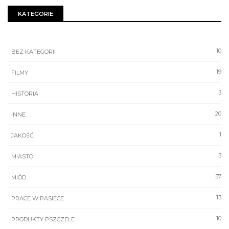
KATEGORIE
10
BEZ KATEGORII
19
FILMY
3
HISTORIA
20
INNE
1
JAKOŚĆ
3
MIASTO
37
MIÓD
13
PRACE W PASIECE
10
PRODUKTY PSZCZELE