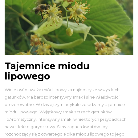
Tajemnice miodu
lipowego
Wiele osób uważa miód lipowy za najlepszy ze wszystkich
gatunków. Ma bardzo intensywny smak i silne właściwości
prozdrowotne. W dzisiejszym artykule zdradzamy tajemnice
miodu lipowego. Wyjątkowy smak z trzech gatunków
lipAromatyczny, intensywny smak, w niektórych przypadkach
nawet lekko goryczkowy. Silny zapach kwiatów lipy
rozchodzący się z otwartego słoika miodu lipowego to jego