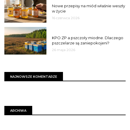
Nowe przepisy na miód właśnie weszły
w życie
16 czerwca 2026
MIASTO
KPO ZP a pszczoły miodne. Dlaczego
pszczelarze są zaniepokojeni?
26 maja 2026
NAJNOWSZE KOMENTARZE
ARCHIWA