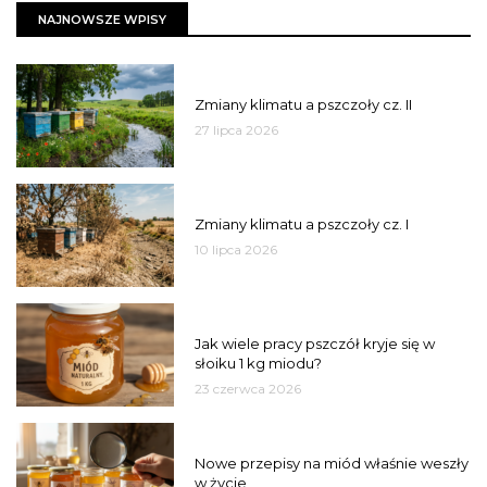
NAJNOWSZE WPISY
PSZCZOŁY
Zmiany klimatu a pszczoły cz. II
27 lipca 2026
PSZCZOŁY
Zmiany klimatu a pszczoły cz. I
10 lipca 2026
MIÓD
Jak wiele pracy pszczół kryje się w
słoiku 1 kg miodu?
23 czerwca 2026
JAKOŚĆ
Nowe przepisy na miód właśnie weszły
w życie