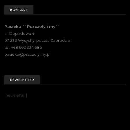
KONTAKT
Pasieka ``Pszczoły i my``
ul. Dojazdowa 4
07-230 Wysychy, poczta Zabrodzie
tel. +48 602 334 686
pasieka@pszczolyimy.pl
NEWSLETTER
[newsletter]