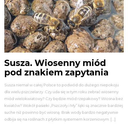
Susza. Wiosenny miód
pod znakiem zapytania
Susza niemal w całej Polsce to podwód do dużego niepokoju
dla wielu pszczelarzy. Czy uda się w tym roku zebrać wiosenny
miód wielokwiatowy? Czy będzie miód rzepakowy? Wiosna bez
kwiatów? Wokół pasieki „Pszczoły i My” łąki są znacznie bardziej
suche niż powinno być wiosną. Brak wody bardzo negatywnie
odbija się na roślinach z płytkim systemem korzeniowym. […]