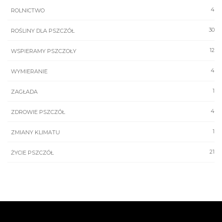
4
ROLNICTWO
30
ROŚLINY DLA PSZCZÓŁ
12
WSPIERAMY PSZCZOŁY
4
WYMIERANIE
1
ZAGŁADA
4
ZDROWIE PSZCZÓŁ
1
ZMIANY KLIMATU
21
ŻYCIE PSZCZÓŁ