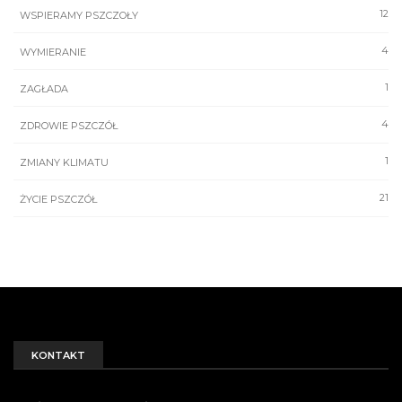
12
WSPIERAMY PSZCZOŁY
4
WYMIERANIE
1
ZAGŁADA
4
ZDROWIE PSZCZÓŁ
1
ZMIANY KLIMATU
21
ŻYCIE PSZCZÓŁ
KONTAKT