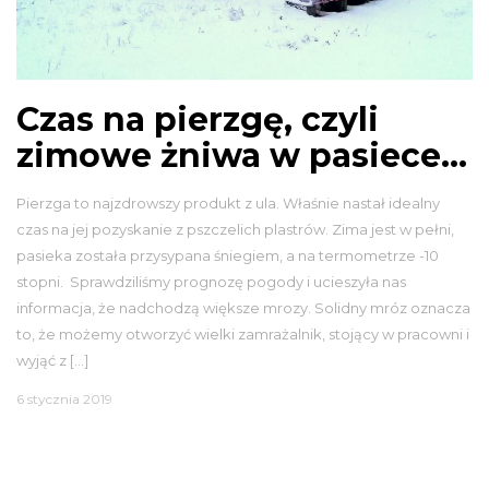
Czas na pierzgę, czyli
zimowe żniwa w pasiece…
Pierzga to najzdrowszy produkt z ula. Właśnie nastał idealny
czas na jej pozyskanie z pszczelich plastrów. Zima jest w pełni,
pasieka została przysypana śniegiem, a na termometrze -10
stopni. Sprawdziliśmy prognozę pogody i ucieszyła nas
informacja, że nadchodzą większe mrozy. Solidny mróz oznacza
to, że możemy otworzyć wielki zamrażalnik, stojący w pracowni i
wyjąć z […]
6 stycznia 2019