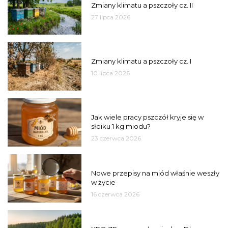
Zmiany klimatu a pszczoły cz. II
27 lipca 2026
PSZCZOŁY
Zmiany klimatu a pszczoły cz. I
10 lipca 2026
MIÓD
Jak wiele pracy pszczół kryje się w
słoiku 1 kg miodu?
23 czerwca 2026
JAKOŚĆ
Nowe przepisy na miód właśnie weszły
w życie
16 czerwca 2026
MIASTO