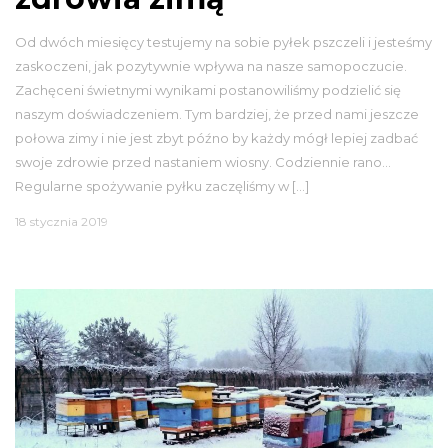
Od dwóch miesięcy testujemy na sobie pyłek pszczeli i jesteśmy
zaskoczeni, jak pozytywnie wpływa na nasze samopoczucie.
Zachęceni świetnymi wynikami postanowiliśmy podzielić się
naszym doświadczeniem. Tym bardziej, że przed nami jeszcze
połowa zimy i nie jest zbyt późno by każdy mógł lepiej zadbać
swoje zdrowie przed nastaniem wiosny. Codziennie rano…
Regularne spożywanie pyłku zaczęliśmy w […]
18 stycznia 2019