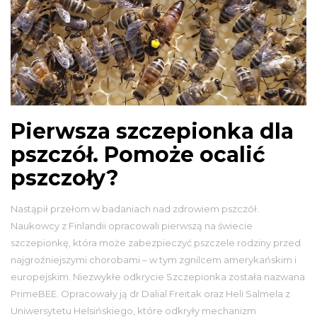
Pierwsza szczepionka dla
pszczół. Pomoże ocalić
pszczoły?
Nastąpił przełom w badaniach nad zdrowiem pszczół.
Naukowcy z Finlandii opracowali pierwszą na świecie
szczepionkę, która może zabezpieczyć pszczele rodziny przed
najgroźniejszymi chorobami – w tym zgnilcem amerykańskim i
europejskim. Niezwykłe odkrycie Szczepionka została nazwana
PrimeBEE. Opracowały ją dr Dalial Freitak oraz Heli Salmela z
Uniwersytetu Helsińskiego, które odkryły mechanizm