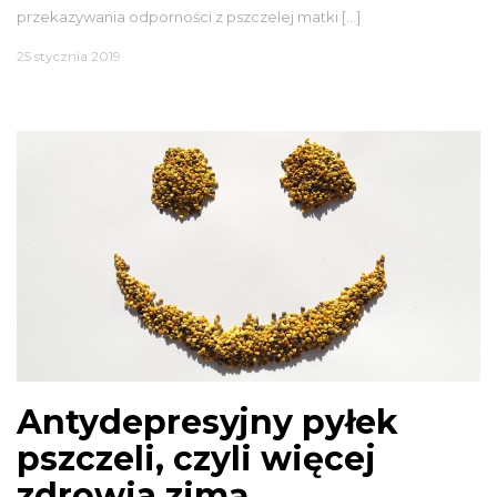
przekazywania odporności z pszczelej matki […]
25 stycznia 2019
Antydepresyjny pyłek
pszczeli, czyli więcej
zdrowia zimą