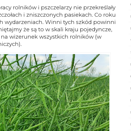
acy rolników i pszczelarzy nie przekreślały
zczołach i zniszczonych
pasiekach. Co roku
ch wydarzeniach. Winni tych szkód powinni
ętajmy że są to w skali kraju pojedyncze,
 na wizerunek wszystkich rolników (w
niczych).