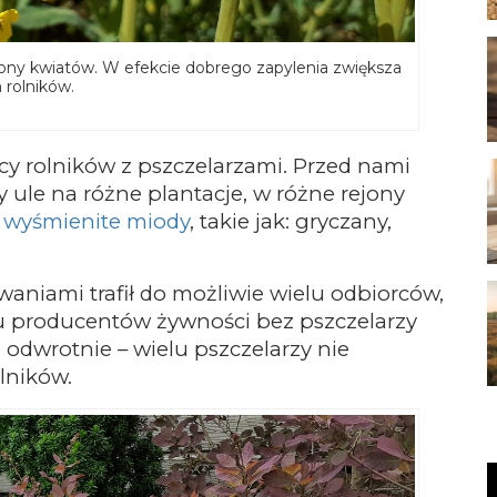
iony kwiatów. W efekcie dobrego zapylenia zwiększa
n rolników.
cy rolników z pszczelarzami. Przed nami
 ule na różne plantacje, w różne rejony
ą
wyśmienite miody
, takie jak: gryczany,
waniami trafił do możliwie wielu odbiorców,
lu producentów żywności bez pszczelarzy
 odwrotnie – wielu pszczelarzy nie
lników.