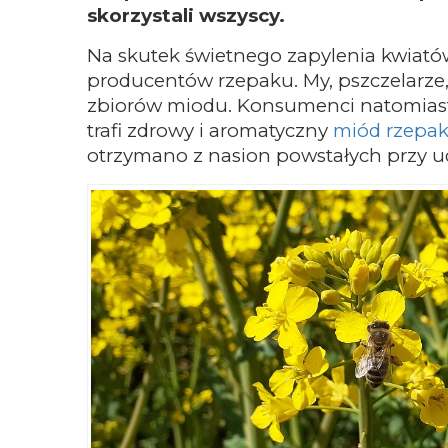
skorzystali wszyscy.
Na skutek świetnego zapylenia kwiatów
producentów rzepaku. My, pszczelarz
zbiorów miodu. Konsumenci natomiast
trafi zdrowy i aromatyczny
miód rzepa
otrzymano z nasion powstałych przy u