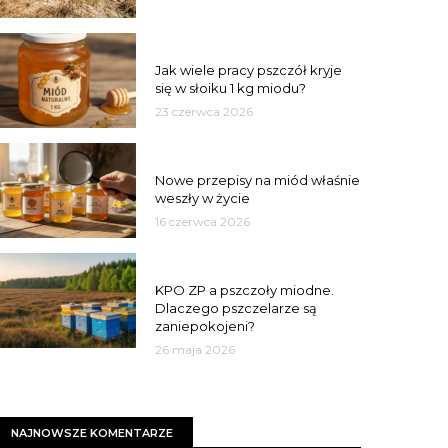
MIÓD
Jak wiele pracy pszczół kryje
się w słoiku 1 kg miodu?
23 czerwca 2026
JAKOŚĆ
Nowe przepisy na miód właśnie
weszły w życie
16 czerwca 2026
MIASTO
KPO ZP a pszczoły miodne.
Dlaczego pszczelarze są
zaniepokojeni?
26 maja 2026
NAJNOWSZE KOMENTARZE