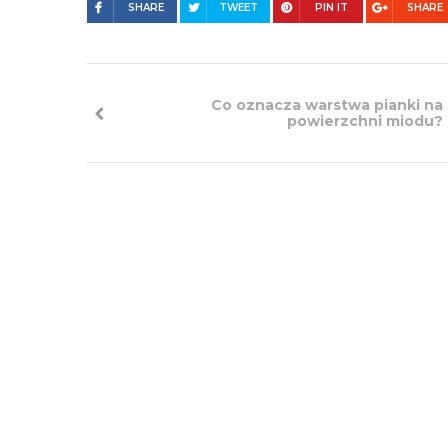
SHARE
TWEET
PIN IT
SHARE
Co oznacza warstwa pianki na
powierzchni miodu?