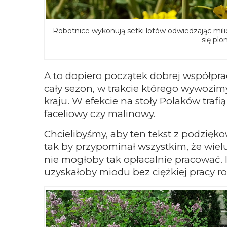
Robotnice wykonują setki lotów odwiedzając mil
się plo
A to dopiero początek dobrej współpra
cały sezon, w trakcie którego wywozimy
kraju. W efekcie na stoły Polaków trafi
faceliowy czy malinowy.
Chcielibyśmy, aby ten tekst z podzięko
tak by przypominał wszystkim, że wie
nie mogłoby tak opłacalnie pracować. I
uzyskałoby miodu bez ciężkiej pracy ro