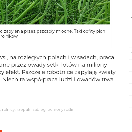
 zapylenia przez pszczoły miodne. Taki obfity plon
 rolników.
si, na rozległych polach i w sadach, praca
ne przez owady setki lotów na miliony
 efekt. Pszczele robotnice zapylają kwiaty
. Niech ta współpraca ludzi i owadów trwa
,
rolnicy,
rzepak,
zabiegi ochrony roślin