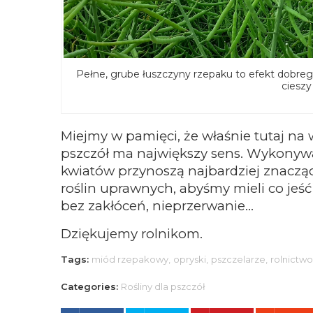
Pełne, grube łuszczyny rzepaku to efekt dobrego
cieszy
Miejmy w pamięci, że właśnie tutaj na w
pszczół ma największy sens. Wykonywa
kwiatów przynoszą najbardziej znaczący
roślin uprawnych, abyśmy mieli co jeść
bez zakłóceń, nieprzerwanie…
Dziękujemy rolnikom.
Tags:
miód rzepakowy,
opryski,
pszczelarze,
rolnictwo
Categories:
Rośliny dla pszczół