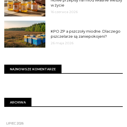
Nowe przepisy na miód właśnie weszły
w życie
16 czerwca 2026
MIASTO
KPO ZP a pszczoły miodne. Dlaczego
pszczelarze są zaniepokojeni?
26 maja 2026
NAJNOWSZE KOMENTARZE
ARCHIWA
LIPIEC 2026