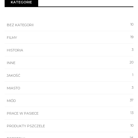
KATEGORIE
10
BEZ KATEGORII
19
FILMY
3
HISTORIA
20
INNE
1
JAKOŚĆ
3
MIASTO
37
MIÓD
13
PRACE W PASIECE
10
PRODUKTY PSZCZELE