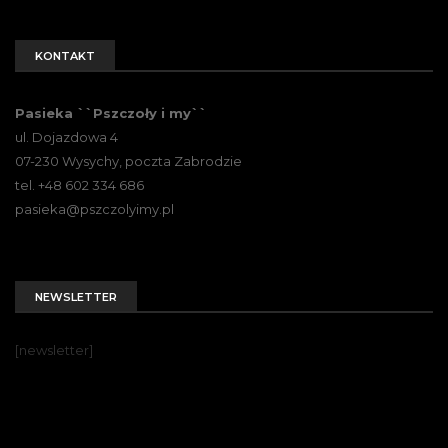
KONTAKT
Pasieka ``Pszczoły i my``
ul. Dojazdowa 4
07-230 Wysychy, poczta Zabrodzie
tel. +48 602 334 686
pasieka@pszczolyimy.pl
NEWSLETTER
[newsletter]