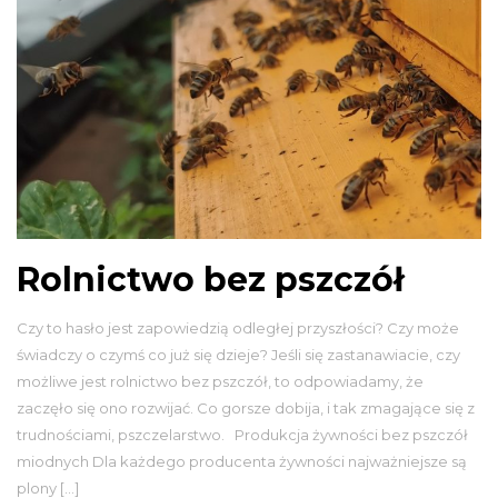
Rolnictwo bez pszczół
Czy to hasło jest zapowiedzią odległej przyszłości? Czy może
świadczy o czymś co już się dzieje? Jeśli się zastanawiacie, czy
możliwe jest rolnictwo bez pszczół, to odpowiadamy, że
zaczęło się ono rozwijać. Co gorsze dobija, i tak zmagające się z
trudnościami, pszczelarstwo. Produkcja żywności bez pszczół
miodnych Dla każdego producenta żywności najważniejsze są
plony […]