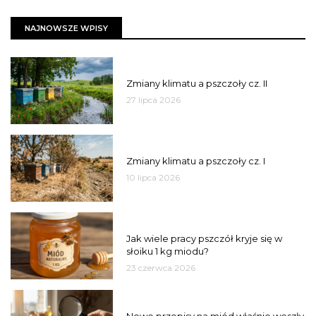
NAJNOWSZE WPISY
PSZCZOŁY
Zmiany klimatu a pszczoły cz. II
27 lipca 2026
PSZCZOŁY
Zmiany klimatu a pszczoły cz. I
10 lipca 2026
MIÓD
Jak wiele pracy pszczół kryje się w
słoiku 1 kg miodu?
23 czerwca 2026
JAKOŚĆ