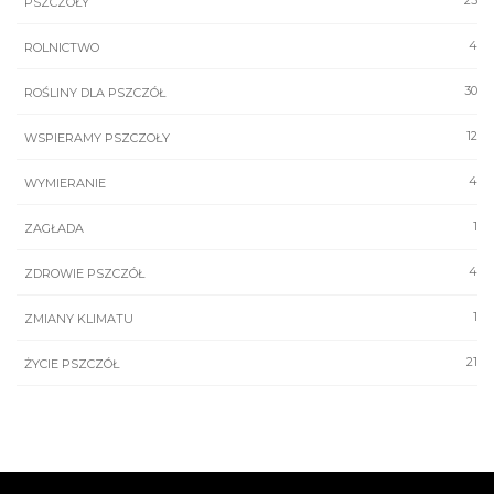
25
PSZCZOŁY
4
ROLNICTWO
30
ROŚLINY DLA PSZCZÓŁ
12
WSPIERAMY PSZCZOŁY
4
WYMIERANIE
1
ZAGŁADA
4
ZDROWIE PSZCZÓŁ
1
ZMIANY KLIMATU
21
ŻYCIE PSZCZÓŁ