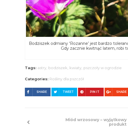
Bodziszek odmiany 'Rozanne’ jest bardzo toleranc
Gdy zacznie kwitnąć latem, robi
Tags:
astry,
bodziszek,
kwiaty,
pszczoły w ogrodzie
Categories:
Rośliny dla pszczół
SHARE
TWEET
PIN IT
SHARE
Miód wrzosowy – wyjątkowy
produkt