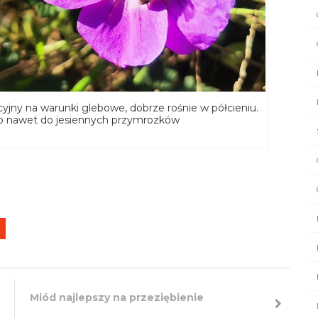
yjny na warunki glebowe, dobrze rośnie w półcieniu.
 to nawet do jesiennych przymrozków
Miód najlepszy na przeziębienie