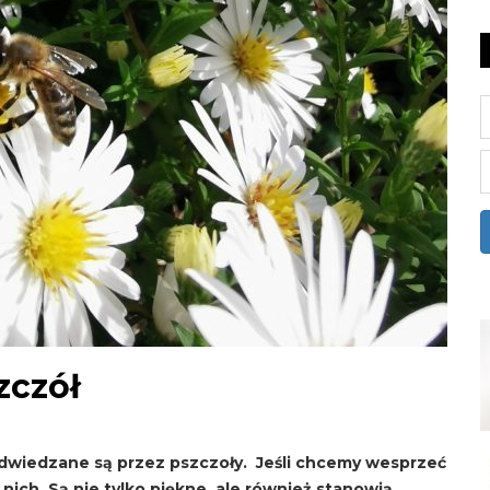
zczół
odwiedzane są przez pszczoły. Jeśli chcemy wesprzeć
nich. Są nie tylko piękne, ale również stanowią