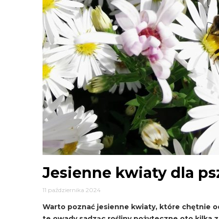
Jesienne kwiaty dla ps
11 października 2024
Warto poznać jesienne kwiaty, które chętnie 
te owady sadząc rośliny pożyteczne oto kilka z 