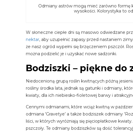
Odmiany astrów mogą mieć zarówno formę karł
wysokości. Kolorystyka to odci
W słoneczne ciepłe dni są masowo odwiedzane przez
nektar
, aby uzupełnić zapasy przed nastaniem zim
że nasz ogród wypełni się brzęczeniem pszczół. Rośl
można podzielić je i uzyskać nowe sadzonki.
Bodziszki – piękne do 
Niedocenioną grupą roślin kwitnących późną jesienią
rośliny środka lata, jednak są gatunki i odmiany, któ
kwiaty, dla ich niebiesko-fioletowej barwy i atrakcyjn
Cennymi odmianami, które wciąż kwitną w październ
odmiana 'Gravetye’ a także bodziszek odmiany 'Ro
liści, w których wyróżniają się pięciopłatkowe kwiat
pszczoły. Te odmiany bodziszków są dość tolerancy