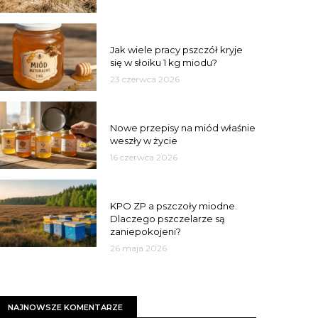
MIÓD
Jak wiele pracy pszczół kryje
się w słoiku 1 kg miodu?
23 czerwca 2026
JAKOŚĆ
Nowe przepisy na miód właśnie
weszły w życie
16 czerwca 2026
MIASTO
KPO ZP a pszczoły miodne.
Dlaczego pszczelarze są
zaniepokojeni?
26 maja 2026
NAJNOWSZE KOMENTARZE