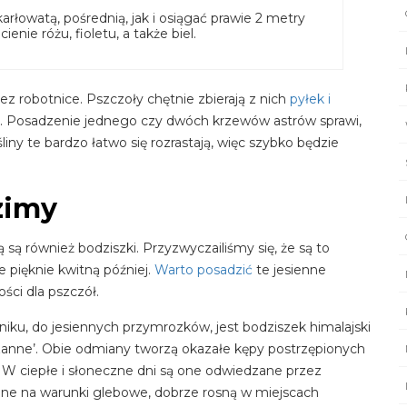
owatą, pośrednią, jak i osiągać prawie 2 metry
enie różu, fioletu, a także biel.
 robotnice. Pszczoły chętnie zbierają z nich
pyłek i
y. Posadzenie jednego czy dwóch krzewów astrów sprawi,
iny te bardzo łatwo się rozrastają, więc szybko będzie
zimy
 są również bodziszki. Przyzwyczailiśmy się, że są to
re pięknie kwitną później.
Warto posadzić
te jesienne
ości dla pszczół.
iku, do jesiennych przymrozków, jest bodziszek himalajski
zanne’. Obie odmiany tworzą okazałe kępy postrzępionych
y. W ciepłe i słoneczne dni są one odwiedzane przez
jne na warunki glebowe, dobrze rosną w miejscach