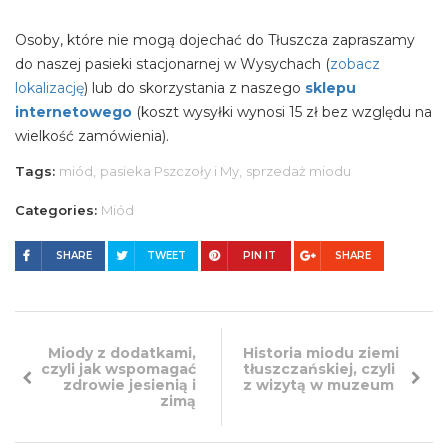
Osoby, które nie mogą dojechać do Tłuszcza zapraszamy
do naszej pasieki stacjonarnej w Wysychach (
zobacz
lokalizację
) lub do skorzystania z naszego
sklepu
internetowego
(koszt wysyłki wynosi 15 zł bez względu na
wielkość zamówienia).
Tags:
miód,
pasieka Pszczoły i My,
sprzedaż miodu
Categories:
Miód
SHARE
TWEET
PIN IT
SHARE
Miody z dodatkami,
Historia miodu ziemi
czyli jak wspomagać
tłuszczańskiej, czyli
zdrowie jesienią i
z wizytą w muzeum
zimą