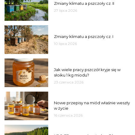
Zmiany klimatu a pszczoły cz. II
27 lipca 2026
PSZCZOŁY
Zmiany klimatu a pszczoły cz. I
10 lipca 2026
MIÓD
Jak wiele pracy pszczół kryje się w
słoiku 1 kg miodu?
23 czerwca 2026
JAKOŚĆ
Nowe przepisy na miód właśnie weszły
w życie
16 czerwca 2026
MIASTO