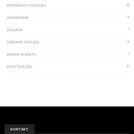
12
WSPIERAMY PSZCZOŁY
4
WYMIERANIE
1
ZAGŁADA
4
ZDROWIE PSZCZÓŁ
1
ZMIANY KLIMATU
21
ŻYCIE PSZCZÓŁ
KONTAKT