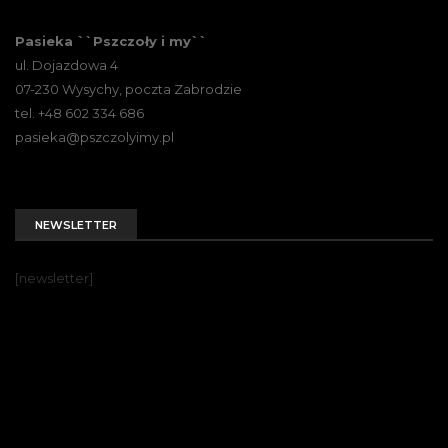
Pasieka ``Pszczoły i my``
ul. Dojazdowa 4
07-230 Wysychy, poczta Zabrodzie
tel. +48 602 334 686
pasieka@pszczolyimy.pl
NEWSLETTER
[newsletter]