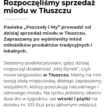
Rozpoczęliśmy sprzedaż
miodu w Tłuszczu
23 listopada 2018
Pasieka „Pszczoły i My” prowadzi od
dzisiaj sprzedaż miodu w Tłuszczu.
Zapraszamy po wyśmienity miód
miłośników produktów tradycyjnych i
lokalnych.
Jesteśmy podekscytowani, gdyż dzisiaj
rozpoczął działalność „Mój Rynek”, czyli
nowe targowisko
w Tłuszczu
. Mamy na nim
swoją stałą miejscówkę, dlatego zapraszamy
wszystkich, którzy poszukują naturalnego i
zdrowego miodu. Na rynku jesteśmy obecni
dwa dni w tygodniu: we
wtorki i piątki
na
stoisku nr. 103 (tuż przy głównym wejściu).