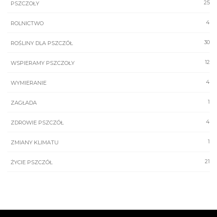
25
PSZCZOŁY
4
ROLNICTWO
30
ROŚLINY DLA PSZCZÓŁ
12
WSPIERAMY PSZCZOŁY
4
WYMIERANIE
1
ZAGŁADA
4
ZDROWIE PSZCZÓŁ
1
ZMIANY KLIMATU
21
ŻYCIE PSZCZÓŁ