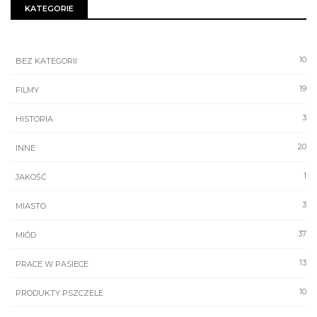
KATEGORIE
10
BEZ KATEGORII
19
FILMY
3
HISTORIA
20
INNE
1
JAKOŚĆ
3
MIASTO
37
MIÓD
13
PRACE W PASIECE
10
PRODUKTY PSZCZELE