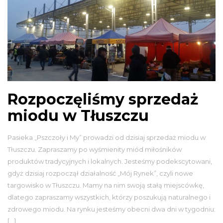
Rozpoczęliśmy sprzedaż
miodu w Tłuszczu
Pasieka „Pszczoły i My” prowadzi od dzisiaj sprzedaż miodu w
Tłuszczu. Zapraszamy po wyśmienity miód miłośników
produktów tradycyjnych i lokalnych. Jesteśmy podekscytowani,
gdyż dzisiaj rozpoczął działalność „Mój Rynek”, czyli nowe
targowisko w Tłuszczu. Mamy na nim swoją stałą miejscówkę,
dlatego zapraszamy wszystkich, którzy poszukują naturalnego i
zdrowego miodu. Na rynku jesteśmy obecni dwa dni w tygodniu:
[…]