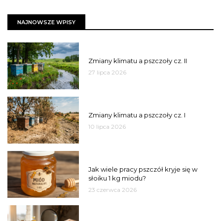
NAJNOWSZE WPISY
PSZCZOŁY
Zmiany klimatu a pszczoły cz. II
27 lipca 2026
PSZCZOŁY
Zmiany klimatu a pszczoły cz. I
10 lipca 2026
MIÓD
Jak wiele pracy pszczół kryje się w
słoiku 1 kg miodu?
23 czerwca 2026
JAKOŚĆ