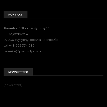
KONTAKT
Pasieka ``Pszczoły i my``
ul. Dojazdowa 4
07-230 Wysychy, poczta Zabrodzie
tel. +48 602 334 686
pasieka@pszczolyimy.pl
NEWSLETTER
[newsletter]