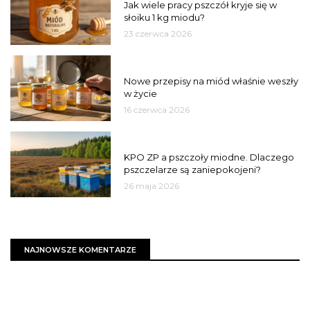
Jak wiele pracy pszczół kryje się w
słoiku 1 kg miodu?
23 czerwca 2026
JAKOŚĆ
Nowe przepisy na miód właśnie weszły
w życie
16 czerwca 2026
MIASTO
KPO ZP a pszczoły miodne. Dlaczego
pszczelarze są zaniepokojeni?
26 maja 2026
NAJNOWSZE KOMENTARZE