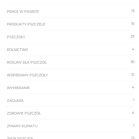
13
PRACE W PASIECE
10
PRODUKTY PSZCZELE
25
PSZCZOŁY
4
ROLNICTWO
30
ROŚLINY DLA PSZCZÓŁ
12
WSPIERAMY PSZCZOŁY
4
WYMIERANIE
1
ZAGŁADA
4
ZDROWIE PSZCZÓŁ
1
ZMIANY KLIMATU
21
ŻYCIE PSZCZÓŁ