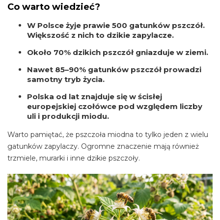
Co warto wiedzieć?
W Polsce żyje prawie
500 gatunków pszczół
.
Większość z nich to dzikie zapylacze.
Około
70% dzikich pszczół gniazduje w ziemi
.
Nawet
85–90% gatunków pszczół prowadzi
samotny tryb życia
.
Polska od lat znajduje się w ścisłej
europejskiej czołówce pod względem liczby
uli i produkcji miodu.
Warto pamiętać, że pszczoła miodna to tylko jeden z wielu
gatunków zapylaczy. Ogromne znaczenie mają również
trzmiele, murarki i inne dzikie pszczoły.