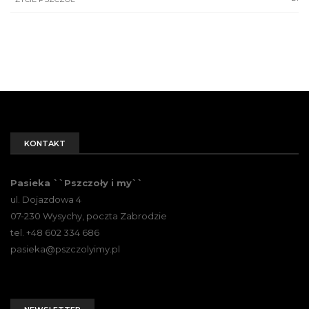
KONTAKT
Pasieka ``Pszczoły i my``
ul. Dojazdowa 4
07-230 Wysychy, poczta Zabrodzie
tel. +48 602 334 686
pasieka@pszczolyimy.pl