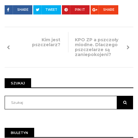
SHARE
TWEET
PIN IT
SHARE
Kim jest
KPO ZP a pszczoły
pszczelarz?
miodne. Dlaczego
pszczelarze są
zaniepokojeni?
SZUKAJ
BIULETYN