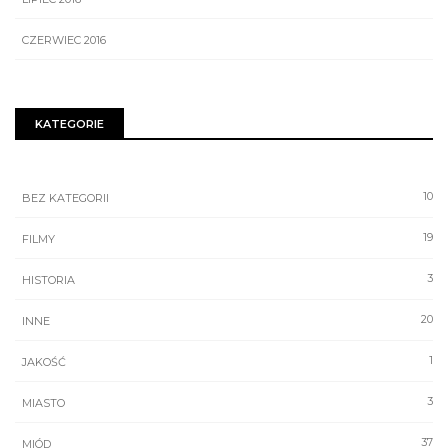
CZERWIEC 2016
KATEGORIE
10
BEZ KATEGORII
19
FILMY
3
HISTORIA
20
INNE
1
JAKOŚĆ
3
MIASTO
37
MIÓD