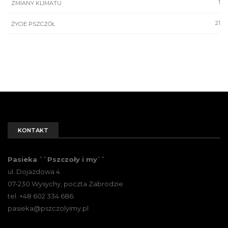
1
ZMIANY KLIMATU
21
ŻYCIE PSZCZÓŁ
KONTAKT
Pasieka ``Pszczoły i my``
ul. Dojazdowa 4
07-230 Wysychy, poczta Zabrodzie
tel. +48 602 334 686
pasieka@pszczolyimy.pl