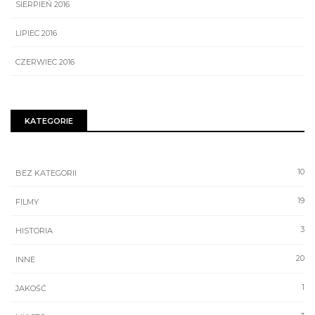
SIERPIEŃ 2016
LIPIEC 2016
CZERWIEC 2016
KATEGORIE
10
BEZ KATEGORII
19
FILMY
3
HISTORIA
20
INNE
1
JAKOŚĆ