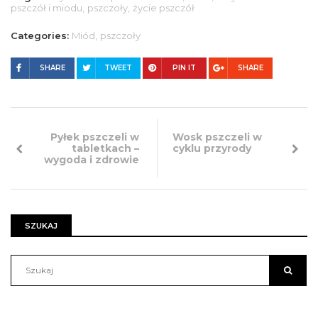
pszczół i miodu,
pszczoły,
życie pszczół
Categories:
Miód,
pszczoły
SHARE
TWEET
PIN IT
SHARE
Pyłek pszczeli w
Wosk pszczeli w
tabletkach –
cyklu przyrody
wygoda i zdrowie
SZUKAJ