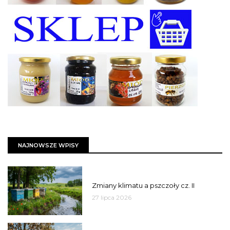
NAJNOWSZE WPISY
PSZCZOŁY
Zmiany klimatu a pszczoły cz. II
27 lipca 2026