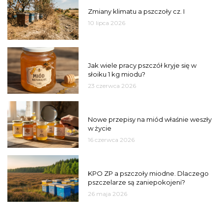
PSZCZOŁY
Zmiany klimatu a pszczoły cz. I
10 lipca 2026
MIÓD
Jak wiele pracy pszczół kryje się w
słoiku 1 kg miodu?
23 czerwca 2026
JAKOŚĆ
Nowe przepisy na miód właśnie weszły
w życie
16 czerwca 2026
MIASTO
KPO ZP a pszczoły miodne. Dlaczego
pszczelarze są zaniepokojeni?
26 maja 2026