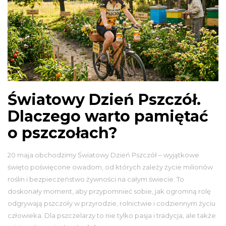
Światowy Dzień Pszczół.
Dlaczego warto pamiętać
o pszczołach?
20 maja obchodzimy Światowy Dzień Pszczół – wyjątkowe
święto poświęcone owadom, od których zależy życie milionów
roślin i bezpieczeństwo żywności na całym świecie. To
doskonały moment, aby przypomnieć sobie, jak ogromną rolę
odgrywają pszczoły w przyrodzie, rolnictwie i codziennym życiu
człowieka. Dla pszczelarzy to nie tylko pasja i tradycja, ale także