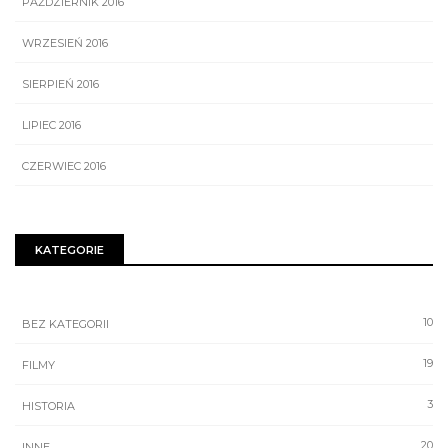
PAŹDZIERNIK 2016
WRZESIEŃ 2016
SIERPIEŃ 2016
LIPIEC 2016
CZERWIEC 2016
KATEGORIE
10
BEZ KATEGORII
19
FILMY
3
HISTORIA
20
INNE