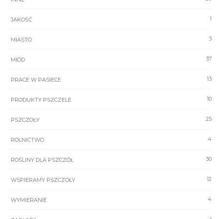
1
JAKOŚĆ
3
MIASTO
37
MIÓD
13
PRACE W PASIECE
10
PRODUKTY PSZCZELE
25
PSZCZOŁY
4
ROLNICTWO
30
ROŚLINY DLA PSZCZÓŁ
12
WSPIERAMY PSZCZOŁY
4
WYMIERANIE
1