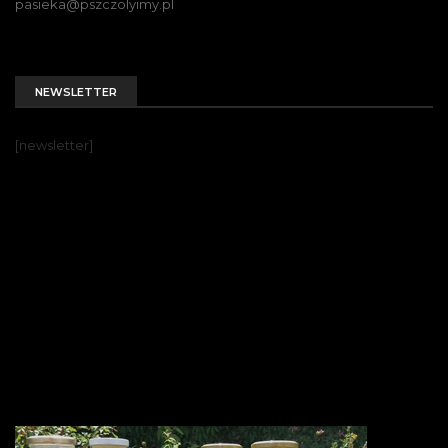
pasieka@pszczolyimy.pl
NEWSLETTER
[newsletter]