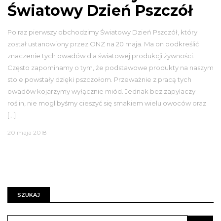
Światowy Dzień Pszczół
Po raz pierwszy obchodzimy Światowy Dzień Pszczół, który
został ustanowiony przez ONZ na 20 maja. Ma on podkreślić
znaczenie tych owadów dla światowej produkcji żywności.
Często zapominamy o tym, że podstawowe produkty na naszym
stole powstały dzięki pszczołom. Przeważnie z pracą tych
owadów kojarzymy wyłącznie miód. Jednak bez zapylaczy
roślin, nie moglibyśmy cieszyć się smakiem wielu owoców oraz
[…]
20 maja 2018
SZUKAJ