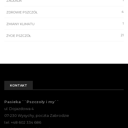
ZAGŁADA
4
ZDROWIE PSZCZÓŁ
1
ZMIANY KLIMATU
21
ŻYCIE PSZCZÓŁ
KONTAKT
Pasieka ``Pszczoły i my``
ul. Dojazdowa 4
07-230 Wysychy, poczta Zabrodzie
tel. +48 602 334 686