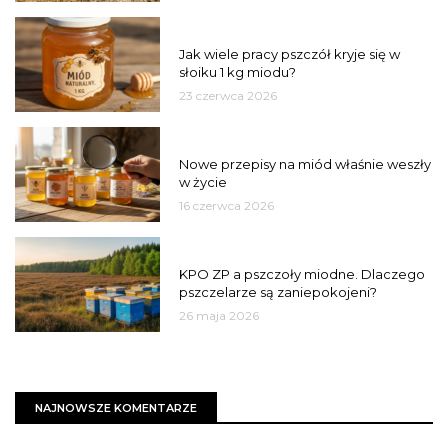
MIÓD
Jak wiele pracy pszczół kryje się w
słoiku 1 kg miodu?
23 czerwca 2026
JAKOŚĆ
Nowe przepisy na miód właśnie weszły
w życie
16 czerwca 2026
MIASTO
KPO ZP a pszczoły miodne. Dlaczego
pszczelarze są zaniepokojeni?
26 maja 2026
NAJNOWSZE KOMENTARZE