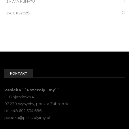
1
ZMIANY KLIMATU
21
ŻYCIE PSZCZÓŁ
KONTAKT
Pasieka ``Pszczoły i my``
ul. Dojazdowa 4
07-230 Wysychy, poczta Zabrodzie
tel. +48 602 334 686
pasieka@pszczolyimy.pl