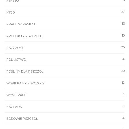
MIASTO
37
MIÓD
13
PRACE W PASIECE
10
PRODUKTY PSZCZELE
25
PSZCZOŁY
4
ROLNICTWO
30
ROŚLINY DLA PSZCZÓŁ
12
WSPIERAMY PSZCZOŁY
4
WYMIERANIE
1
ZAGŁADA
4
ZDROWIE PSZCZÓŁ