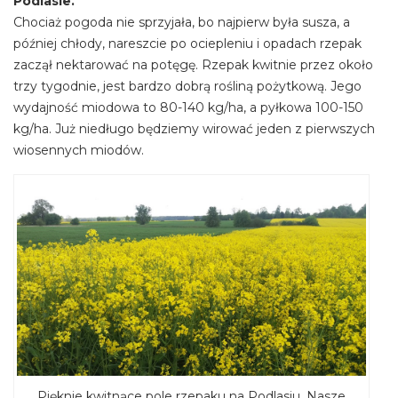
Podlasie.
Chociaż pogoda nie sprzyjała, bo najpierw była susza, a
później chłody, nareszcie po ociepleniu i opadach rzepak
zaczął nektarować na potęgę. Rzepak kwitnie przez około
trzy tygodnie, jest bardzo dobrą rośliną pożytkową. Jego
wydajność miodowa to 80-140 kg/ha, a pyłkowa 100-150
kg/ha. Już niedługo będziemy wirować jeden z pierwszych
wiosennych miodów.
Pięknie kwitnące pole rzepaku na Podlasiu. Nasze