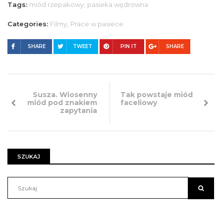
Tags:
miód rzepakowy,
pasieka wędrowna
Categories:
Filmy,
Prace w pasiece
SHARE
TWEET
PIN IT
SHARE
Susza. Wiosenny
Tak powstaje miód
miód pod znakiem
faceliowy
zapytania
SZUKAJ