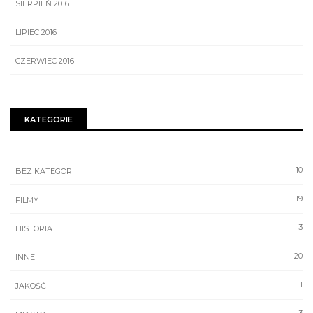
SIERPIEŃ 2016
LIPIEC 2016
CZERWIEC 2016
KATEGORIE
10
BEZ KATEGORII
19
FILMY
3
HISTORIA
20
INNE
1
JAKOŚĆ
3