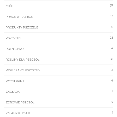
37
MIÓD
13
PRACE W PASIECE
10
PRODUKTY PSZCZELE
25
PSZCZOŁY
4
ROLNICTWO
30
ROŚLINY DLA PSZCZÓŁ
12
WSPIERAMY PSZCZOŁY
4
WYMIERANIE
1
ZAGŁADA
4
ZDROWIE PSZCZÓŁ
1
ZMIANY KLIMATU