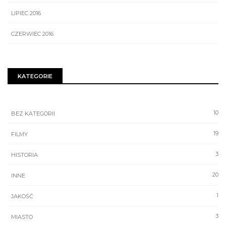
LIPIEC 2016
CZERWIEC 2016
KATEGORIE
10
BEZ KATEGORII
19
FILMY
3
HISTORIA
20
INNE
1
JAKOŚĆ
3
MIASTO