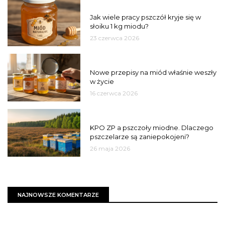
MIÓD
Jak wiele pracy pszczół kryje się w
słoiku 1 kg miodu?
23 czerwca 2026
JAKOŚĆ
Nowe przepisy na miód właśnie weszły
w życie
16 czerwca 2026
MIASTO
KPO ZP a pszczoły miodne. Dlaczego
pszczelarze są zaniepokojeni?
26 maja 2026
NAJNOWSZE KOMENTARZE