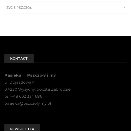
21
ŻYCIE PSZCZÓŁ
KONTAKT
Pasieka ``Pszczoły i my``
ul. Dojazdowa 4
07-230 Wysychy, poczta Zabrodzie
tel. +48 602 334 686
pasieka@pszczolyimy.pl
NEWSLETTER