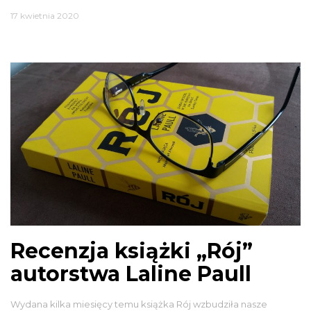
17 kwietnia 2020
Recenzja książki „Rój”
autorstwa Laline Paull
Wydana kilka miesięcy temu książka Rój wzbudziła nasze