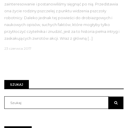
zainteresowanie i postanowiliśmy sięgnąć po nią. Przedstawia
ona życie rodziny pszczelej z punktu widzenia pszczoły
robotnicy. Daleko jednak tej powieści do drobiazgowych i
naukowych opisów, suchych faktów, które mogłyby tylko
przytłoczyć czytelnika i znudzić, jest za to historia pełna intryg i
zaskakujących zwrotów akcji. Wraz z główną […]
23 czerwca 2017
SZUKAJ