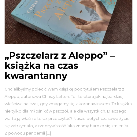
„Pszczelarz z Aleppo” –
książka na czas
kwarantanny
Chcielibyśmy polecić Wam książkę pod tytułem Pszczelarz z
Aleppo, autorstwa Christy Lefteri. To literatura jak najbardziej
właściwa na czas, gdy zmagamy się z koronawirusem. To książka
nie tylko dla miłośników pszczół, ale dla wszystkich. Dlaczego
warto ją właśnie teraz przeczytać? Nasze dotychczasowe życie
się zatrzymało, a rzeczywistość jaką znamy bardzo się zmieniła.
Z powodu pandemii […]