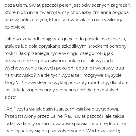
poza ulem. Świat pszczół pełen jest odwiecznych zagrożeń,
które niosą inne zwierzęta, czy chociażby zmienna pogoda
oraz współczesnych, które sprowadziła na nie cywilizacja
człowieka.
Jak pszczoły odbierają wtargnięcie do pasieki pszczelarza,
atak os lub pola opryskane szkodliwymi środkami ochrony
roślin? Jaki przebiega życie w ciągu całego roku, jak
prowadzone są poszukiwania pokarmu, jak wygląda
wychowywanie nowych pokoleń robotnic i wyprawy trutni
na trutowisko? Na tle tych wydarzeń rozgrywa się życie
Flory 717 – zwykłej/niezwykłej pszczoły robotnicy, dla której
los układa zupełnie inny scenariusz niż dla pozostałych
sióstr…
„Rój” czyta się jak baśń i zarazem książkę przygodową.
Przedstawiony przez Laline Paul świat pszczół (ale także i
ludzi) widziany oczami owadów sprawia, że po tej lekturze
inaczej patrzy się na pszczoły miodne. Warto zyskać tę