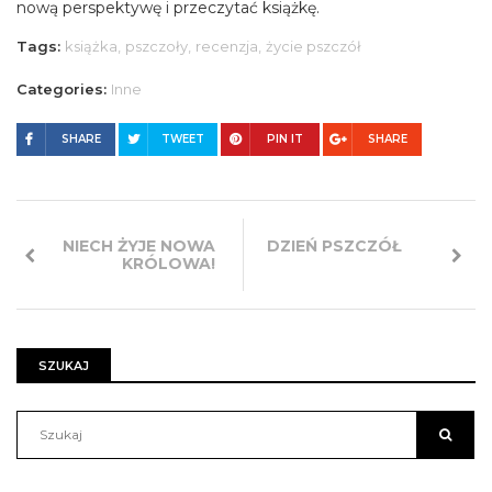
nową perspektywę i przeczytać książkę.
Tags:
książka,
pszczoły,
recenzja,
życie pszczół
Categories:
Inne
SHARE
TWEET
PIN IT
SHARE
NIECH ŻYJE NOWA
DZIEŃ PSZCZÓŁ
KRÓLOWA!
SZUKAJ