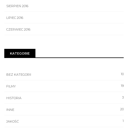
SIERPIEŃ 2016
LIPIEC 2016
CZERWIEC 2016
KATEGORIE
10
BEZ KATEGORII
19
FILMY
3
HISTORIA
20
INNE
1
JAKOŚĆ