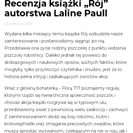
Recenzja książki „Rój”
autorstwa Laline Paull
23 czerwca 2017
Wydana kilka miesięcy temu książka Rój wzbudziła nasze
zainteresowanie i postanowiliśmy sięgnąć po nią.
Przedstawia ona życie rodziny pszczelej z punktu widzenia
pszczoły robotnicy. Daleko jednak tej powieści do
drobiazgowych i naukowych opisów, suchych faktów, które
mogłyby tylko przytłoczyć czytelnika i znudzić, jest za to
historia pełna intryg i zaskakujących zwrotów akcji.
Wraz z główną bohaterką – Florą 717 poznajemy reguły,
którymi rządzi się hierarchiczna społeczność pszczół, i
chociaż akcja książki rozgrywa się w typowym ulu,
przedstawiony świat z pewnością wielu zaskoczy i zachwyci.
Z zainteresowaniem śledzi się losy robotnic, trutni i
królowej/matki oraz zmagania pracowitych owadów, które
muszą sprostać wyzwaniom, czekającym na nie w roju, jak i