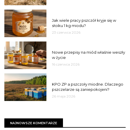
MIÓD
Jak wiele pracy pszczół kryje się w
słoiku 1 kg miodu?
23 czerwca 2026
JAKOŚĆ
Nowe przepisy na miód właśnie weszły
w życie
16 czerwca 2026
MIASTO
KPO ZP a pszczoły miodne. Dlaczego
pszczelarze są zaniepokojeni?
26 maja 2026
NAJNOWSZE KOMENTARZE