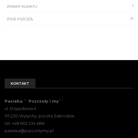
1
ZMIANY KLIMATU
21
ŻYCIE PSZCZÓŁ
KONTAKT
Pasieka ``Pszczoły i my``
ul. Dojazdowa 4
07-230 Wysychy, poczta Zabrodzie
tel. +48 602 334 686
pasieka@pszczolyimy.pl