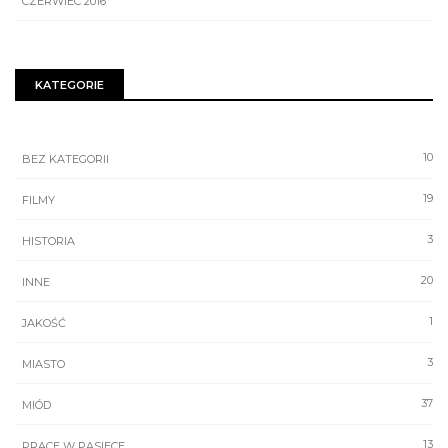
CZERWIEC 2016
KATEGORIE
10
BEZ KATEGORII
19
FILMY
3
HISTORIA
20
INNE
1
JAKOŚĆ
3
MIASTO
37
MIÓD
13
PRACE W PASIECE