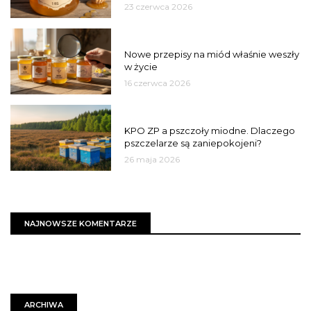
23 czerwca 2026
JAKOŚĆ
Nowe przepisy na miód właśnie weszły
w życie
16 czerwca 2026
MIASTO
KPO ZP a pszczoły miodne. Dlaczego
pszczelarze są zaniepokojeni?
26 maja 2026
NAJNOWSZE KOMENTARZE
ARCHIWA