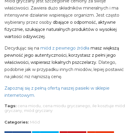
Miód gryczany jest szczególnie ceniony za swoje
właściwości. Zawiera dużo składników mineralnych i ma
intensywne działanie wspierające organizm. Jest często
wybierany przez osoby
dbające o odporność,
aktywne
fizycznie,
szukające naturalnych produktów o wysokiej
wartości odżywczej.
Decydując się na
miód z pewnego źródła
masz większą
pewność jego autentyczności,
korzystasz z pełni jego
właściwości,
wspierasz lokalnych pszczelarzy.
Dlatego,
podobnie jak w przypadku innych miodów, lepiej postawić
na jakość niż najniższą cenę.
Zapoznaj się z pełną ofertą naszej pasieki w sklepie
internetowym.
Tags:
cena miodu,
cena miodu gryczanego,
ile kosztuje miód
gryczany,
miód gryczany
Categories:
Miód