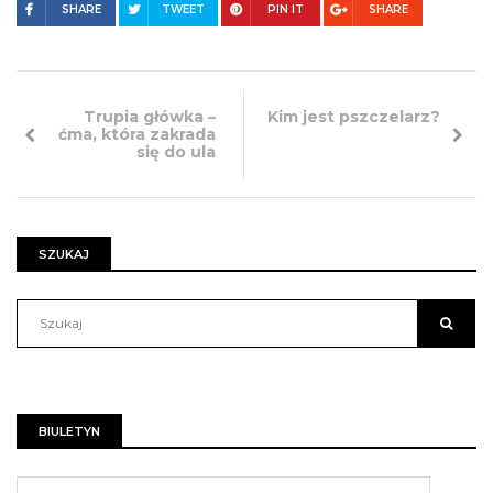
SHARE
TWEET
PIN IT
SHARE
Trupia główka –
Kim jest pszczelarz?
ćma, która zakrada
się do ula
SZUKAJ
BIULETYN