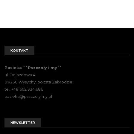
KONTAKT
Pasieka ``Pszczoły i my``
ul. Dojazdowa 4
07-230 Wysychy, poczta Zabrodzie
tel. +48 602 334 686
pasieka@pszczolyimy.pl
NEWSLETTER