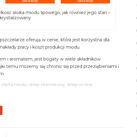
kość słoika miodu lipowego, jak również jego stan –
skrystalizowany
zczelarze oferują w cenie, która jest korzystna dla
łady pracy i koszt produkcji miodu.
em i aromatem, jest bogaty w wiele składników
ki temu możemy się chronić się przed przeziębieniami i
ym.
oferta miodu,
sklep internetowy,
sklep on-line