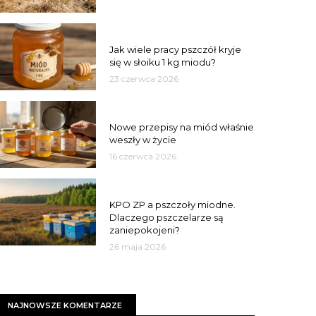
MIÓD
Jak wiele pracy pszczół kryje
się w słoiku 1 kg miodu?
23 czerwca 2026
JAKOŚĆ
Nowe przepisy na miód właśnie
weszły w życie
16 czerwca 2026
MIASTO
KPO ZP a pszczoły miodne.
Dlaczego pszczelarze są
zaniepokojeni?
26 maja 2026
NAJNOWSZE KOMENTARZE