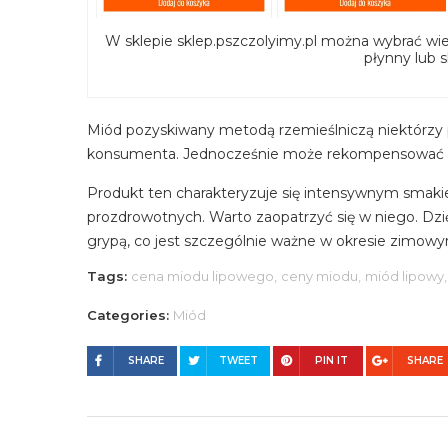
W sklepie sklep.pszczolyimy.pl można wybrać wiel
płynny lub 
Miód pozyskiwany metodą rzemieślniczą niektórzy ps
konsumenta. Jednocześnie może rekompensować nak
Produkt ten charakteryzuje się intensywnym smaki
prozdrowotnych. Warto zaopatrzyć się w niego. Dzię
grypą, co jest szczególnie ważne w okresie zimow
Tags:
cena miodu lipowego,
ceny miodu,
miód lipowy,
Categories:
Miód
SHARE
TWEET
PIN IT
SHARE