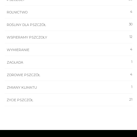
4
ROLNICTWO
30
ROŚLINY DLA PSZCZÓŁ
12
WSPIERAMY PSZCZOŁY
4
WYMIERANIE
1
ZAGŁADA
4
ZDROWIE PSZCZÓŁ
1
ZMIANY KLIMATU
21
ŻYCIE PSZCZÓŁ