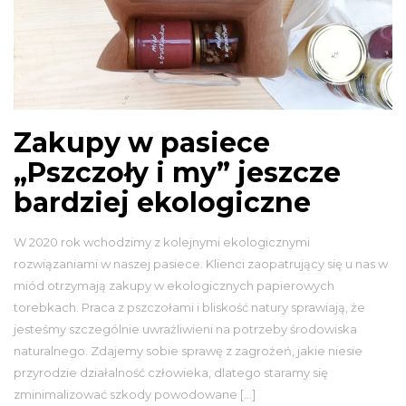
Zakupy w pasiece
„Pszczoły i my” jeszcze
bardziej ekologiczne
W 2020 rok wchodzimy z kolejnymi ekologicznymi
rozwiązaniami w naszej pasiece. Klienci zaopatrujący się u nas w
miód otrzymają zakupy w ekologicznych papierowych
torebkach. Praca z pszczołami i bliskość natury sprawiają, że
jesteśmy szczególnie uwrażliwieni na potrzeby środowiska
naturalnego. Zdajemy sobie sprawę z zagrożeń, jakie niesie
przyrodzie działalność człowieka, dlatego staramy się
zminimalizować szkody powodowane […]