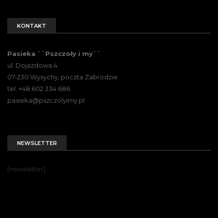
KONTAKT
Pasieka ``Pszczoły i my``
ul. Dojazdowa 4
07-230 Wysychy, poczta Zabrodzie
tel. +48 602 334 686
pasieka@pszczolyimy.pl
NEWSLETTER
[newsletter]