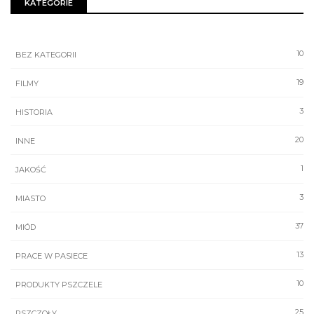
KATEGORIE
10
BEZ KATEGORII
19
FILMY
3
HISTORIA
20
INNE
1
JAKOŚĆ
3
MIASTO
37
MIÓD
13
PRACE W PASIECE
10
PRODUKTY PSZCZELE
25
PSZCZOŁY