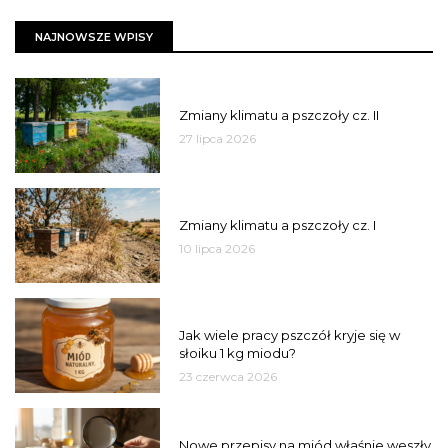
NAJNOWSZE WPISY
PSZCZOŁY
Zmiany klimatu a pszczoły cz. II
27 lipca 2026
PSZCZOŁY
Zmiany klimatu a pszczoły cz. I
10 lipca 2026
MIÓD
Jak wiele pracy pszczół kryje się w
słoiku 1 kg miodu?
23 czerwca 2026
JAKOŚĆ
Nowe przepisy na miód właśnie weszły