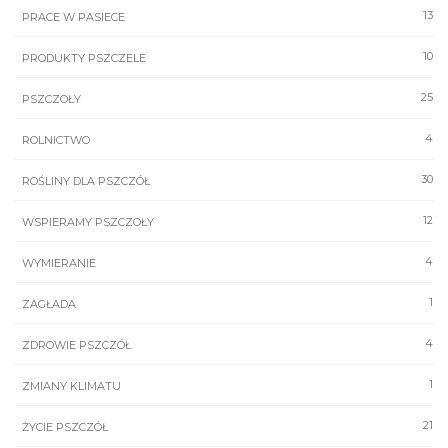
13
PRACE W PASIECE
10
PRODUKTY PSZCZELE
25
PSZCZOŁY
4
ROLNICTWO
30
ROŚLINY DLA PSZCZÓŁ
12
WSPIERAMY PSZCZOŁY
4
WYMIERANIE
1
ZAGŁADA
4
ZDROWIE PSZCZÓŁ
1
ZMIANY KLIMATU
21
ŻYCIE PSZCZÓŁ