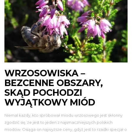
WRZOSOWISKA –
BEZCENNE OBSZARY,
SKĄD POCHODZI
WYJĄTKOWY MIÓD
Niemal każdy, kto spróbował miodu wrzosowego jest skłonny
zgodzić się, że jest to jeden z najsmaczniejszych polskich
miodów. Osiąga on najwyższe ceny, gdyż jest to rzadki specjał o