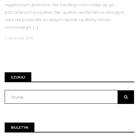
wyjątkowym aromacie. Nie każdego roku udaje się go
pszczelarzom pozyskać. Np. upalne i suche lato w ubiegłym
roku nie pozwoliło w naszym rejonie na zbiory miodu
wrzosowego. […]
4 listopada 2016
SZUKAJ
BIULETYN