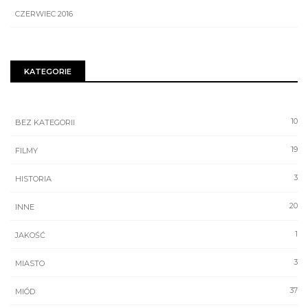
CZERWIEC 2016
KATEGORIE
10
BEZ KATEGORII
19
FILMY
3
HISTORIA
20
INNE
1
JAKOŚĆ
3
MIASTO
37
MIÓD