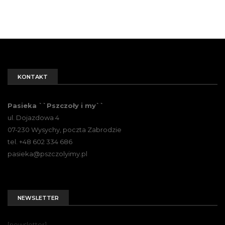
KONTAKT
Pasieka ``Pszczoły i my``
ul. Dojazdowa 4
07-230 Wysychy, poczta Zabrodzie
tel. +48 602 334 686
pasieka@pszczolyimy.pl
NEWSLETTER
[newsletter]