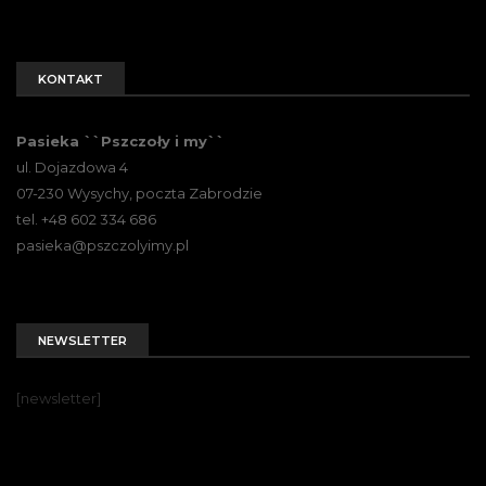
KONTAKT
Pasieka ``Pszczoły i my``
ul. Dojazdowa 4
07-230 Wysychy, poczta Zabrodzie
tel. +48 602 334 686
pasieka@pszczolyimy.pl
NEWSLETTER
[newsletter]