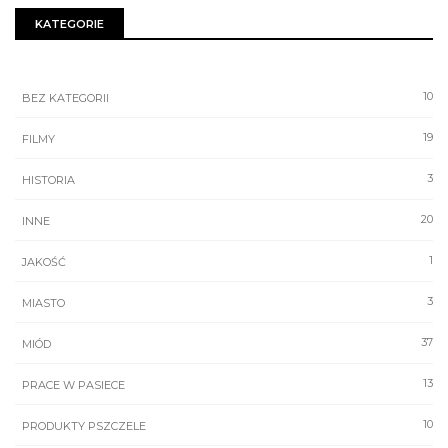
KATEGORIE
10
BEZ KATEGORII
19
FILMY
3
HISTORIA
20
INNE
1
JAKOŚĆ
3
MIASTO
37
MIÓD
13
PRACE W PASIECE
10
PRODUKTY PSZCZELE