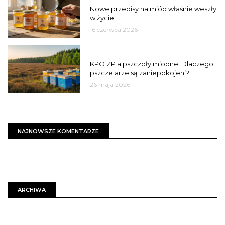
Nowe przepisy na miód właśnie weszły
w życie
16 czerwca 2026
MIASTO
KPO ZP a pszczoły miodne. Dlaczego
pszczelarze są zaniepokojeni?
26 maja 2026
NAJNOWSZE KOMENTARZE
ARCHIWA