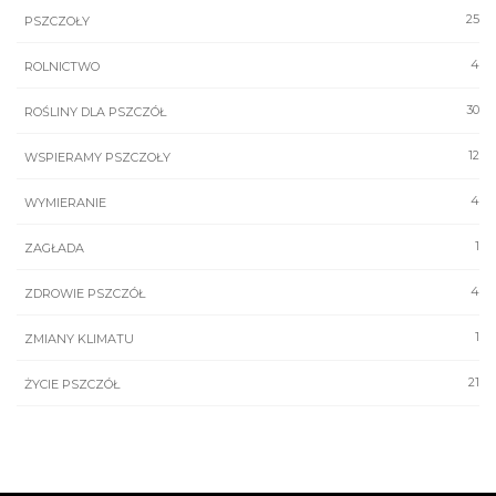
25
PSZCZOŁY
4
ROLNICTWO
30
ROŚLINY DLA PSZCZÓŁ
12
WSPIERAMY PSZCZOŁY
4
WYMIERANIE
1
ZAGŁADA
4
ZDROWIE PSZCZÓŁ
1
ZMIANY KLIMATU
21
ŻYCIE PSZCZÓŁ