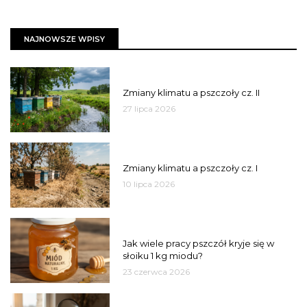
NAJNOWSZE WPISY
PSZCZOŁY
Zmiany klimatu a pszczoły cz. II
27 lipca 2026
PSZCZOŁY
Zmiany klimatu a pszczoły cz. I
10 lipca 2026
MIÓD
Jak wiele pracy pszczół kryje się w
słoiku 1 kg miodu?
23 czerwca 2026
JAKOŚĆ