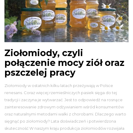
Ziołomiody, czyli
połączenie mocy ziół oraz
pszczelej pracy
Ziołomiody w ostatnich kilku latach przeżywają w Polsce
renesans. Coraz więcej rzemieślniczych pasiek sięga do tej
tradycji i zaczyna je wytwarzać. Jest to odpowiedź na rosnące
zainteresowanie zdrowym odżywianiem wśród konsumentów
oraz naturalnymi metodami walki z chorobami. Dlaczego warto
sięgnąć po ziołomiody? Lata doświadczeń i potwierdzona
skuteczność W naszym kraju produkcja ziołomiodów rozwijała