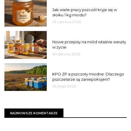
MIÓD
Jak wiele pracy pszczół kryje się w
słoiku 1 kg miodu?
23 czerwca 2026
JAKOŚĆ
Nowe przepisy na miód właśnie weszły
w życie
16 czerwca 2026
MIASTO
KPO ZP a pszczoły miodne. Dlaczego
pszczelarze są zaniepokojeni?
26 maja 2026
NAJNOWSZE KOMENTARZE