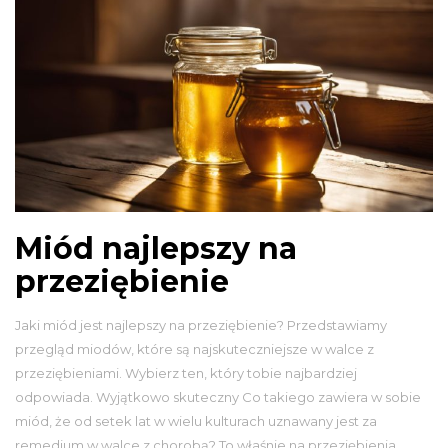
Miód najlepszy na
przeziębienie
Jaki miód jest najlepszy na przeziębienie? Przedstawiamy
przegląd miodów, które są najskuteczniejsze w walce z
przeziębieniami. Wybierz ten, który tobie najbardziej
odpowiada. Wyjątkowo skuteczny Co takiego zawiera w sobie
miód, że od setek lat w wielu kulturach uznawany jest za
remedium w walce z chorobą? To właśnie na przeziębienia