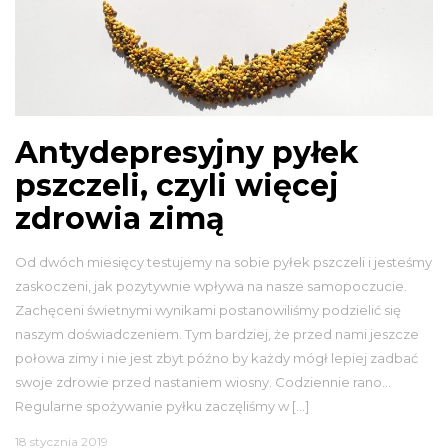
Antydepresyjny pyłek
pszczeli, czyli więcej
zdrowia zimą
Od dwóch miesięcy testujemy na sobie pyłek pszczeli i jesteśmy
zaskoczeni, jak pozytywnie wpływa na nasze samopoczucie.
Zachęceni świetnymi wynikami postanowiliśmy podzielić się
naszym doświadczeniem. Tym bardziej, że przed nami jeszcze
połowa zimy i nie jest zbyt późno by każdy mógł lepiej zadbać
swoje zdrowie przed nastaniem wiosny. Codziennie rano…
Regularne spożywanie pyłku zaczęliśmy w […]
18 stycznia 2019