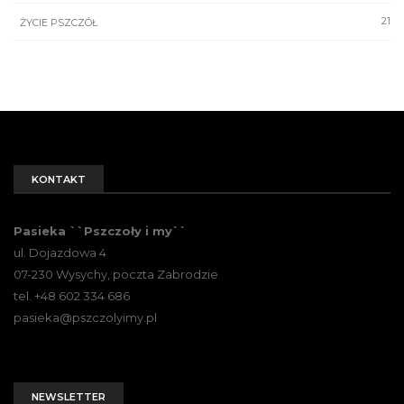
21
ŻYCIE PSZCZÓŁ
KONTAKT
Pasieka ``Pszczoły i my``
ul. Dojazdowa 4
07-230 Wysychy, poczta Zabrodzie
tel. +48 602 334 686
pasieka@pszczolyimy.pl
NEWSLETTER