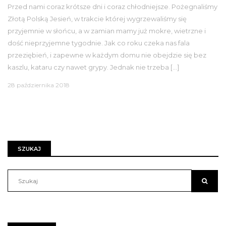
Przed nami coraz krótsze dni i coraz chłodniejsze. Pożegnaliśmy
Złotą Polską Jesień, w trakcie której wygrzewaliśmy się
przyjemnie w słońcu, a w zamian mamy już mokre, wietrzne i
dość nieprzyjemne tygodnie. Jak co roku czeka nas fala
przeziębień, i zapewne w każdym domu nie obejdzie się bez
kaszlu, kataru czy nawet grypy. Jednak nie trzeba […]
28 października 2018
SZUKAJ