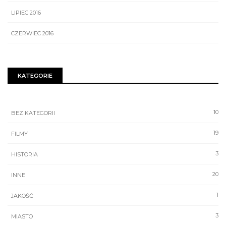
LIPIEC 2016
CZERWIEC 2016
KATEGORIE
10
BEZ KATEGORII
19
FILMY
3
HISTORIA
20
INNE
1
JAKOŚĆ
3
MIASTO