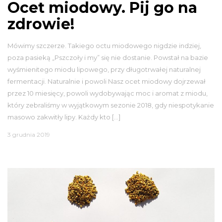
Ocet miodowy. Pij go na
zdrowie!
Mówimy szczerze. Takiego octu miodowego nigdzie indziej,
poza pasieką „Pszczoły i my” się nie dostanie. Powstał na bazie
wyśmienitego miodu lipowego, przy długotrwałej naturalnej
fermentacji. Naturalnie i powoli Nasz ocet miodowy dojrzewał
przez 10 miesięcy, powoli wydobywając moc i aromat z miodu,
który zebraliśmy w wyjątkowym sezonie 2018, gdy niespotykanie
masowo zakwitły lipy. Każdy kto […]
3 grudnia 2019