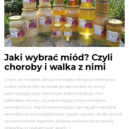
Jaki wybrać miód? Czyli
choroby i walka z nimi
O tym, że miód jest zdrowy nie trzeba nikogo przekonywać.
Ludzie od pokoleń stosowali go jako środek leczniczy,
wykorzystując jego właściwości bakteriobójcze, m.in.
nakładając na rany, czy wspomagając pracę narządów
wewnętrznych. Współcześnie kojarzy nam się jako naturalne
remedium przy przeziębieniach i grypie, czy jako słodki sposób
na wzmocnienie organizm. Badania naukowców pozwoliły
dokładnie przeanalizować skład […]