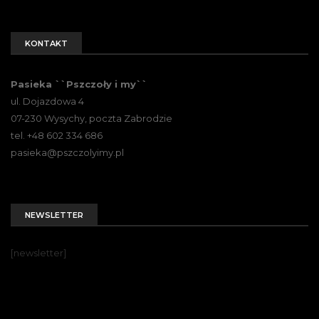
KONTAKT
Pasieka ``Pszczoły i my``
ul. Dojazdowa 4
07-230 Wysychy, poczta Zabrodzie
tel. +48 602 334 686
pasieka@pszczolyimy.pl
NEWSLETTER
[newsletter]