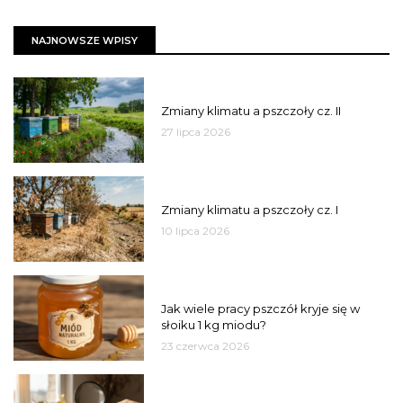
NAJNOWSZE WPISY
PSZCZOŁY
Zmiany klimatu a pszczoły cz. II
27 lipca 2026
PSZCZOŁY
Zmiany klimatu a pszczoły cz. I
10 lipca 2026
MIÓD
Jak wiele pracy pszczół kryje się w
słoiku 1 kg miodu?
23 czerwca 2026
JAKOŚĆ