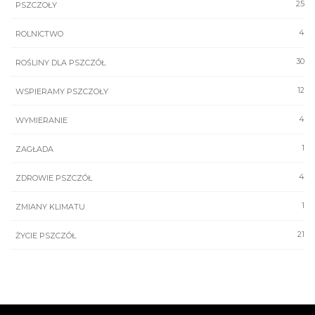
25
PSZCZOŁY
4
ROLNICTWO
30
ROŚLINY DLA PSZCZÓŁ
12
WSPIERAMY PSZCZOŁY
4
WYMIERANIE
1
ZAGŁADA
4
ZDROWIE PSZCZÓŁ
1
ZMIANY KLIMATU
21
ŻYCIE PSZCZÓŁ