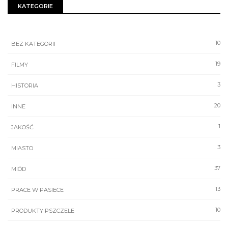
KATEGORIE
10
BEZ KATEGORII
19
FILMY
3
HISTORIA
20
INNE
1
JAKOŚĆ
3
MIASTO
37
MIÓD
13
PRACE W PASIECE
10
PRODUKTY PSZCZELE