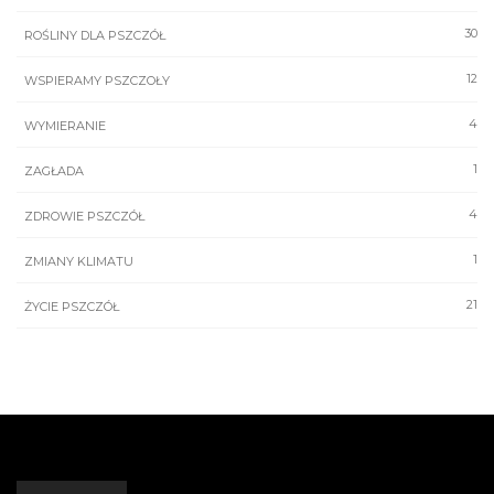
30
ROŚLINY DLA PSZCZÓŁ
12
WSPIERAMY PSZCZOŁY
4
WYMIERANIE
1
ZAGŁADA
4
ZDROWIE PSZCZÓŁ
1
ZMIANY KLIMATU
21
ŻYCIE PSZCZÓŁ