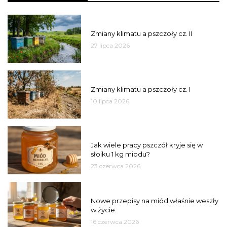
PSZCZOŁY
Zmiany klimatu a pszczoły cz. II
27 lipca 2026
PSZCZOŁY
Zmiany klimatu a pszczoły cz. I
10 lipca 2026
MIÓD
Jak wiele pracy pszczół kryje się w
słoiku 1 kg miodu?
23 czerwca 2026
JAKOŚĆ
Nowe przepisy na miód właśnie weszły
w życie
16 czerwca 2026