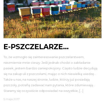
E-PSZCZELARZE…
To, że wzmogło się zainteresowanie pszczelarstwem,
niezmiernie mnie cieszy. Jeśli jednak chodzi o zakładanie
pasiek, jestem bardzo zaniepokojony. Często ludzie decydują
się na zakup uli z pszczołami, mając o nich niewielką wiedzę…
Także u nas, na naszej stronie, ludzie, którzy już posiadają
pszczoły, potrafią zadawać nam pytania, które zdumiewają…
Staramy się oczywiście odpowiadać na wszystkie, […]
5 maja 2017