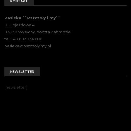
KONTAKT
Pasieka ``Pszczoły i my``
ul. Dojazdowa 4
07-230 Wysychy, poczta Zabrodzie
tel. +48 602 334 686
pasieka@pszczolyimy.pl
NEWSLETTER
[newsletter]