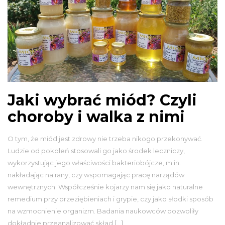
Jaki wybrać miód? Czyli
choroby i walka z nimi
O tym, że miód jest zdrowy nie trzeba nikogo przekonywać.
Ludzie od pokoleń stosowali go jako środek leczniczy,
wykorzystując jego właściwości bakteriobójcze, m.in.
nakładając na rany, czy wspomagając pracę narządów
wewnętrznych. Współcześnie kojarzy nam się jako naturalne
remedium przy przeziębieniach i grypie, czy jako słodki sposób
na wzmocnienie organizm. Badania naukowców pozwoliły
dokładnie przeanalizować skład […]