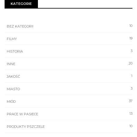
KATEGORIE
10
BEZ KATEGORII
19
FILMY
3
HISTORIA
20
INNE
1
JAKOŚĆ
3
MIASTO
37
MIÓD
13
PRACE W PASIECE
10
PRODUKTY PSZCZELE