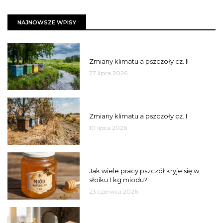
NAJNOWSZE WPISY
PSZCZOŁY
Zmiany klimatu a pszczoły cz. II
27 lipca 2026
PSZCZOŁY
Zmiany klimatu a pszczoły cz. I
10 lipca 2026
MIÓD
Jak wiele pracy pszczół kryje się w
słoiku 1 kg miodu?
23 czerwca 2026
JAKOŚĆ