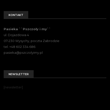
KONTAKT
Pasieka ``Pszczoły i my``
ul. Dojazdowa 4
07-230 Wysychy, poczta Zabrodzie
tel. +48 602 334 686
pasieka@pszczolyimy.pl
NEWSLETTER
[newsletter]