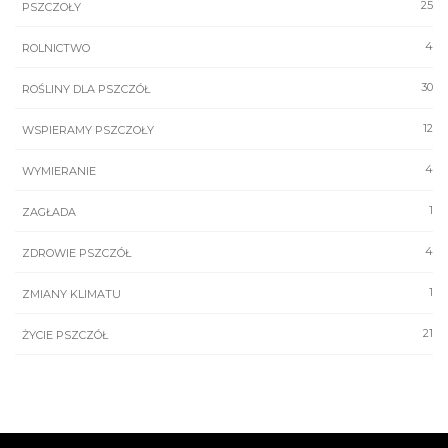
25
PSZCZOŁY
4
ROLNICTWO
30
ROŚLINY DLA PSZCZÓŁ
12
WSPIERAMY PSZCZOŁY
4
WYMIERANIE
1
ZAGŁADA
4
ZDROWIE PSZCZÓŁ
1
ZMIANY KLIMATU
21
ŻYCIE PSZCZÓŁ