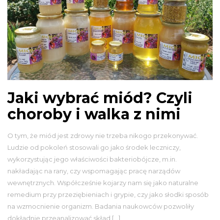
Jaki wybrać miód? Czyli
choroby i walka z nimi
O tym, że miód jest zdrowy nie trzeba nikogo przekonywać.
Ludzie od pokoleń stosowali go jako środek leczniczy,
wykorzystując jego właściwości bakteriobójcze, m.in.
nakładając na rany, czy wspomagając pracę narządów
wewnętrznych. Współcześnie kojarzy nam się jako naturalne
remedium przy przeziębieniach i grypie, czy jako słodki sposób
na wzmocnienie organizm. Badania naukowców pozwoliły
dokładnie przeanalizować skład […]