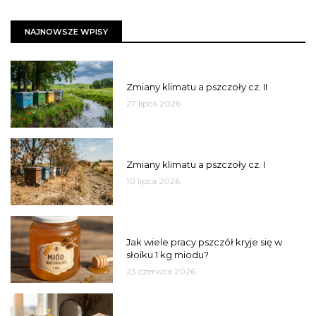
NAJNOWSZE WPISY
PSZCZOŁY
Zmiany klimatu a pszczoły cz. II
27 lipca 2026
PSZCZOŁY
Zmiany klimatu a pszczoły cz. I
10 lipca 2026
MIÓD
Jak wiele pracy pszczół kryje się w
słoiku 1 kg miodu?
23 czerwca 2026
JAKOŚĆ