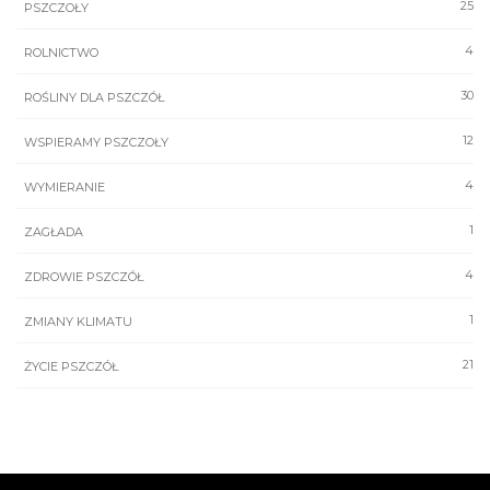
25
PSZCZOŁY
4
ROLNICTWO
30
ROŚLINY DLA PSZCZÓŁ
12
WSPIERAMY PSZCZOŁY
4
WYMIERANIE
1
ZAGŁADA
4
ZDROWIE PSZCZÓŁ
1
ZMIANY KLIMATU
21
ŻYCIE PSZCZÓŁ