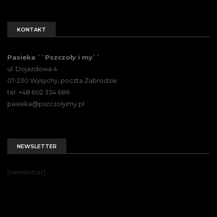
KONTAKT
Pasieka ``Pszczoły i my``
ul. Dojazdowa 4
07-230 Wysychy, poczta Zabrodzie
tel. +48 602 334 686
pasieka@pszczolyimy.pl
NEWSLETTER
[newsletter]