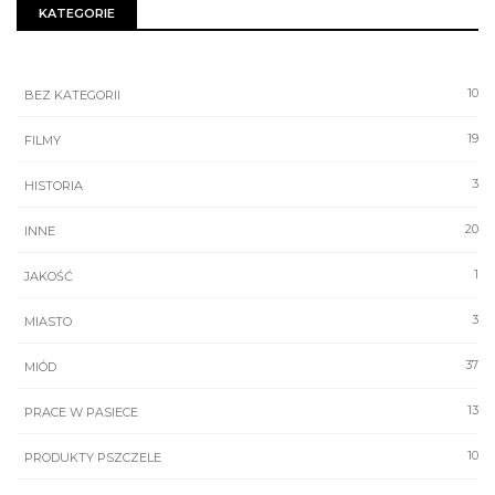
KATEGORIE
10
BEZ KATEGORII
19
FILMY
3
HISTORIA
20
INNE
1
JAKOŚĆ
3
MIASTO
37
MIÓD
13
PRACE W PASIECE
10
PRODUKTY PSZCZELE