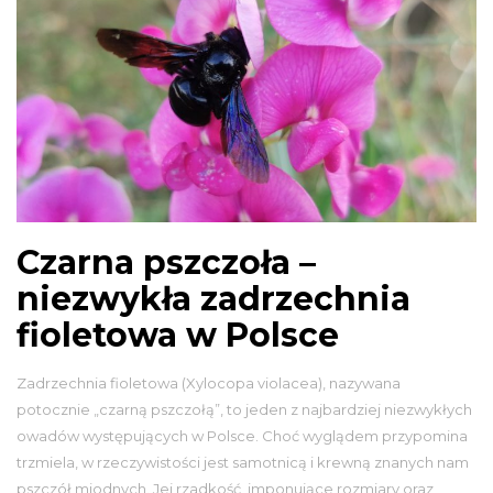
Czarna pszczoła –
niezwykła zadrzechnia
fioletowa w Polsce
Zadrzechnia fioletowa (Xylocopa violacea), nazywana
potocznie „czarną pszczołą”, to jeden z najbardziej niezwykłych
owadów występujących w Polsce. Choć wyglądem przypomina
trzmiela, w rzeczywistości jest samotnicą i krewną znanych nam
pszczół miodnych. Jej rzadkość, imponujące rozmiary oraz