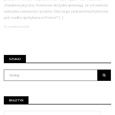
charakterystyczne, fioletowe skrzydła sprawiają, że od wieków
wzbudza ciekawość i podziw. Dlaczego zadrzechnia fioletowa
jest rzadko spotykana w Polsce? […]
12 września 2025
SZUKAJ
BIULETYN