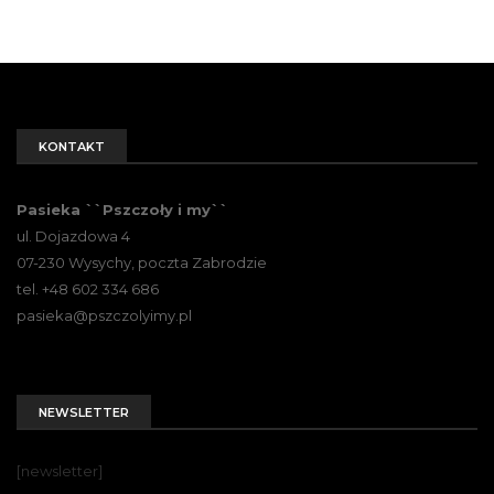
KONTAKT
Pasieka ``Pszczoły i my``
ul. Dojazdowa 4
07-230 Wysychy, poczta Zabrodzie
tel. +48 602 334 686
pasieka@pszczolyimy.pl
NEWSLETTER
[newsletter]