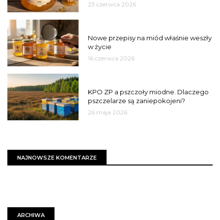
23 czerwca 2026
JAKOŚĆ
Nowe przepisy na miód właśnie weszły
w życie
16 czerwca 2026
MIASTO
KPO ZP a pszczoły miodne. Dlaczego
pszczelarze są zaniepokojeni?
26 maja 2026
NAJNOWSZE KOMENTARZE
ARCHIWA