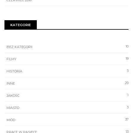
CZERWIEC 2016
KATEGORIE
10
BEZ KATEGORII
19
FILMY
3
HISTORIA
20
INNE
1
JAKOŚĆ
3
MIASTO
37
MIÓD
13
PRACE W PASIECE