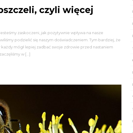
szczeli, czyli więcej
 jesteśmy zaskoczeni, jak pozytywnie wpływa na nasze
liśmy podzielić się naszym doświadczeniem. Tym bardziej, że
by każdy mógł lepiej zadbać swoje zdrowie przed nastaniem
aczęliśmy w […]