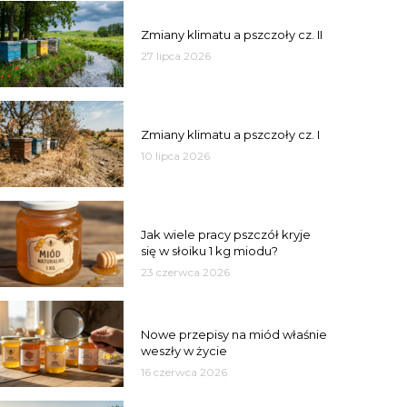
PSZCZOŁY
Zmiany klimatu a pszczoły cz. II
27 lipca 2026
PSZCZOŁY
Zmiany klimatu a pszczoły cz. I
10 lipca 2026
MIÓD
Jak wiele pracy pszczół kryje
się w słoiku 1 kg miodu?
23 czerwca 2026
JAKOŚĆ
Nowe przepisy na miód właśnie
weszły w życie
16 czerwca 2026