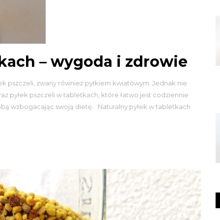
tkach – wygoda i zdrowie
ek pszczeli, zwany również pyłkiem kwiatowym. Jednak nie
raz pyłek pszczeli w tabletkach, które łatwo jest codziennie
sobą wzbogacając swoją dietę. Naturalny pyłek w tabletkach