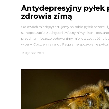
Antydepresyjny pyłek p
zdrowia zimą
Od dwóch miesięcy testujemy na sobie pyłek pszczeli i
samopoczucie. Zachęceni świetnymi wynikami postanowi
przed nami jeszcze połowa zimy i nie jest zbyt późno 
wiosny. Codziennie rano… Regularne spożywanie pyłku z
18 stycznia 2019