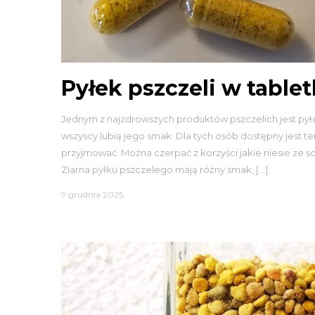
Pyłek pszczeli w table
Jednym z najzdrowszych produktów pszczelich jest pył
wszyscy lubią jego smak. Dla tych osób dostępny jest te
przyjmować. Można czerpać z korzyści jakie niesie ze 
Ziarna pyłku pszczelego mają różny smak, […]
9 grudnia 2025