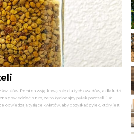
eli
 kwiatów. Pełni on wyjątkową rolę dla tych owadów, a dla ludzi
a powiedzieć o nim, że to życiodajny pyłek pszczeli. Już
 odwiedzają tysiące kwiatów, aby pozyskać pyłek, który jest