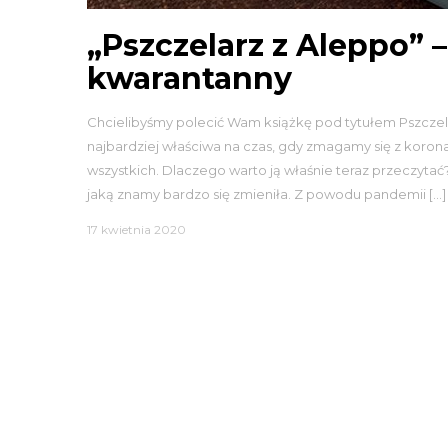
„Pszczelarz z Aleppo” –
kwarantanny
Chcielibyśmy polecić Wam książkę pod tytułem Pszczelarz 
najbardziej właściwa na czas, gdy zmagamy się z koronaw
wszystkich. Dlaczego warto ją właśnie teraz przeczytać
jaką znamy bardzo się zmieniła. Z powodu pandemii […]
17 kwietnia 2020