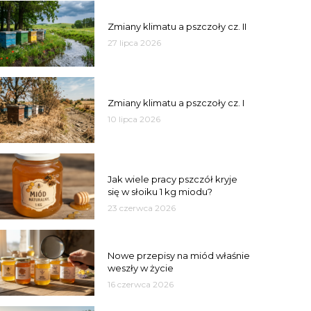
PSZCZOŁY
Zmiany klimatu a pszczoły cz. II
27 lipca 2026
PSZCZOŁY
Zmiany klimatu a pszczoły cz. I
10 lipca 2026
MIÓD
Jak wiele pracy pszczół kryje
się w słoiku 1 kg miodu?
23 czerwca 2026
JAKOŚĆ
Nowe przepisy na miód właśnie
weszły w życie
16 czerwca 2026