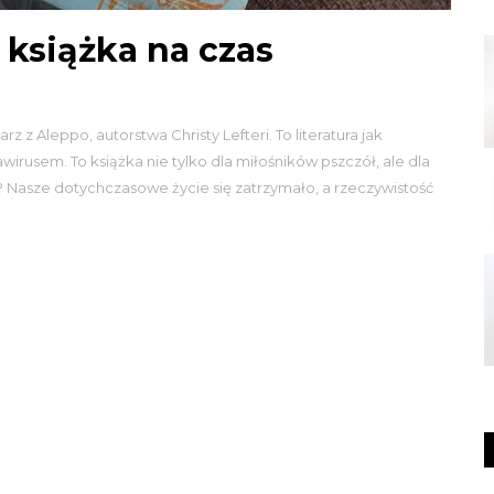
 książka na czas
z Aleppo, autorstwa Christy Lefteri. To literatura jak
irusem. To książka nie tylko dla miłośników pszczół, ale dla
? Nasze dotychczasowe życie się zatrzymało, a rzeczywistość