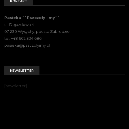
KONTAKT
Pasieka ``Pszczoły i my``
ul. Dojazdowa 4
07-230 Wysychy, poczta Zabrodzie
tel. +48 602 334 686
pasieka@pszczolyimy.pl
NEWSLETTER
[newsletter]