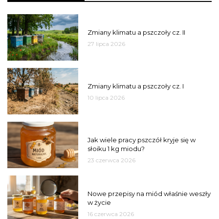
PSZCZOŁY
Zmiany klimatu a pszczoły cz. II
27 lipca 2026
PSZCZOŁY
Zmiany klimatu a pszczoły cz. I
10 lipca 2026
MIÓD
Jak wiele pracy pszczół kryje się w
słoiku 1 kg miodu?
23 czerwca 2026
JAKOŚĆ
Nowe przepisy na miód właśnie weszły
w życie
16 czerwca 2026