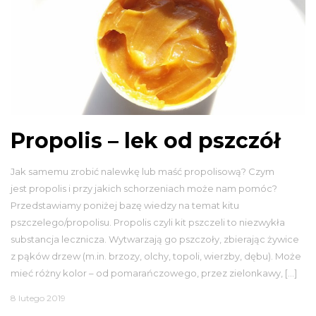
Propolis – lek od pszczół
Jak samemu zrobić nalewkę lub maść propolisową? Czym
jest propolis i przy jakich schorzeniach może nam pomóc?
Przedstawiamy poniżej bazę wiedzy na temat kitu
pszczelego/propolisu. Propolis czyli kit pszczeli to niezwykła
substancja lecznicza. Wytwarzają go pszczoły, zbierając żywice
z pąków drzew (m.in. brzozy, olchy, topoli, wierzby, dębu). Może
mieć różny kolor – od pomarańczowego, przez zielonkawy, […]
8 lutego 2019