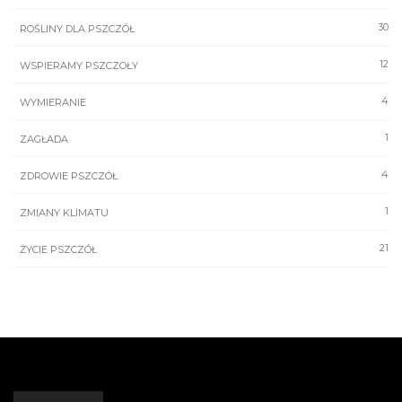
30
ROŚLINY DLA PSZCZÓŁ
12
WSPIERAMY PSZCZOŁY
4
WYMIERANIE
1
ZAGŁADA
4
ZDROWIE PSZCZÓŁ
1
ZMIANY KLIMATU
21
ŻYCIE PSZCZÓŁ