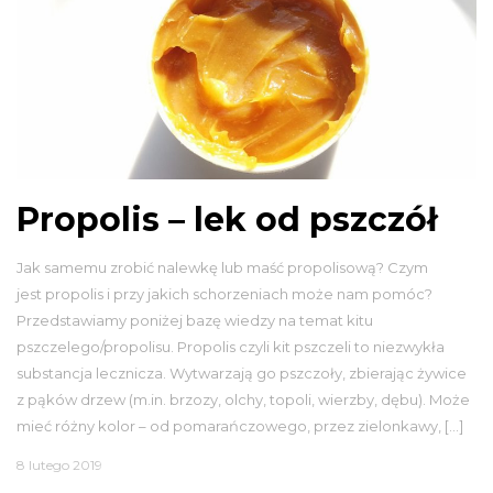
Propolis – lek od pszczół
Jak samemu zrobić nalewkę lub maść propolisową? Czym
jest propolis i przy jakich schorzeniach może nam pomóc?
Przedstawiamy poniżej bazę wiedzy na temat kitu
pszczelego/propolisu. Propolis czyli kit pszczeli to niezwykła
substancja lecznicza. Wytwarzają go pszczoły, zbierając żywice
z pąków drzew (m.in. brzozy, olchy, topoli, wierzby, dębu). Może
mieć różny kolor – od pomarańczowego, przez zielonkawy, […]
8 lutego 2019