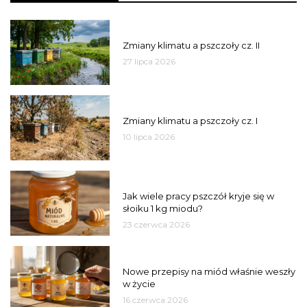
PSZCZOŁY
Zmiany klimatu a pszczoły cz. II
27 lipca 2026
PSZCZOŁY
Zmiany klimatu a pszczoły cz. I
10 lipca 2026
MIÓD
Jak wiele pracy pszczół kryje się w
słoiku 1 kg miodu?
23 czerwca 2026
JAKOŚĆ
Nowe przepisy na miód właśnie weszły
w życie
16 czerwca 2026