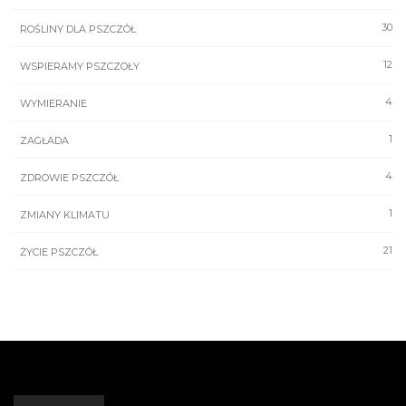
30
ROŚLINY DLA PSZCZÓŁ
12
WSPIERAMY PSZCZOŁY
4
WYMIERANIE
1
ZAGŁADA
4
ZDROWIE PSZCZÓŁ
1
ZMIANY KLIMATU
21
ŻYCIE PSZCZÓŁ