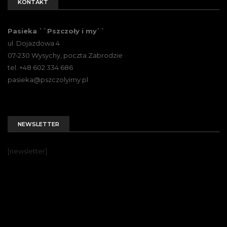
KONTAKT
Pasieka ``Pszczoły i my``
ul. Dojazdowa 4
07-230 Wysychy, poczta Zabrodzie
tel. +48 602 334 686
pasieka@pszczolyimy.pl
NEWSLETTER
[newsletter]