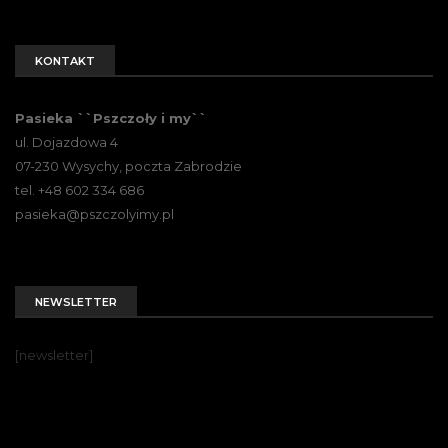
KONTAKT
Pasieka ``Pszczoły i my``
ul. Dojazdowa 4
07-230 Wysychy, poczta Zabrodzie
tel. +48 602 334 686
pasieka@pszczolyimy.pl
NEWSLETTER
[newsletter]