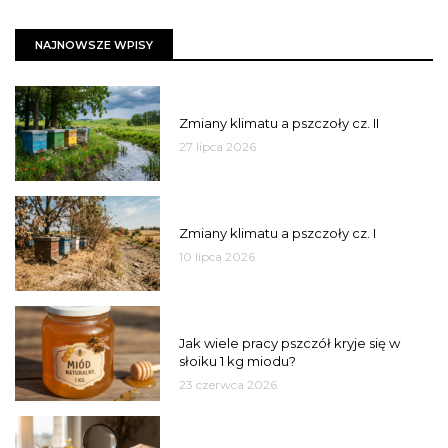
NAJNOWSZE WPISY
PSZCZOŁY
Zmiany klimatu a pszczoły cz. II
27 lipca 2026
PSZCZOŁY
Zmiany klimatu a pszczoły cz. I
10 lipca 2026
MIÓD
Jak wiele pracy pszczół kryje się w
słoiku 1 kg miodu?
23 czerwca 2026
JAKOŚĆ