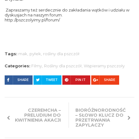
Zapraszamy też serdecznie do zakładania wątków i udziału w
dyskusjach na naszym forum.
http://pszczolyimy.pl/forum/
Tags:
mak,
pyłek,
rośliny dla pszczół
Categories:
Filmy,
Rośliny dla pszczół,
Wspieramy pszczoły
SHARE
TWEET
PIN IT
SHARE
CZEREMCHA –
BIORÓŻNORODNOŚĆ
PRELUDIUM DO
– SŁOWO KLUCZ DO
KWITNIENIA AKACJI
PRZETRWANIA
ZAPYLACZY