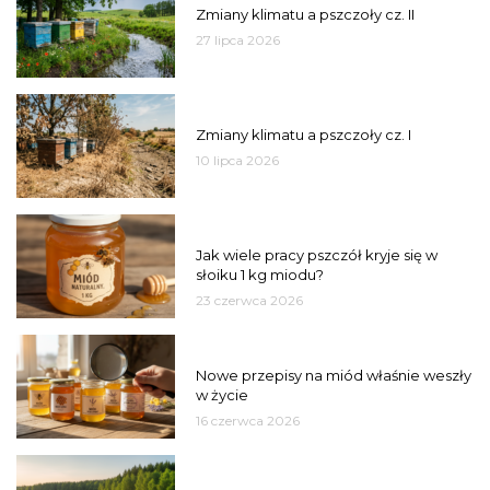
Zmiany klimatu a pszczoły cz. II
27 lipca 2026
PSZCZOŁY
Zmiany klimatu a pszczoły cz. I
10 lipca 2026
MIÓD
Jak wiele pracy pszczół kryje się w
słoiku 1 kg miodu?
23 czerwca 2026
JAKOŚĆ
Nowe przepisy na miód właśnie weszły
w życie
16 czerwca 2026
MIASTO