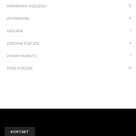
12
WSPIERAMY PSZCZOŁY
4
WYMIERANIE
1
ZAGŁADA
4
ZDROWIE PSZCZÓŁ
1
ZMIANY KLIMATU
21
ŻYCIE PSZCZÓŁ
KONTAKT