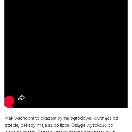
Mak wschodni to okazała bylina ogrodowa, kwitnąca od
trzeciej dekady maja aż do lipca. Osiąga wysokość do