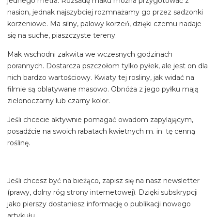
jednego metra. Rozsadę maku można przygotować z
nasion, jednak najszybciej rozmnażamy go przez sadzonki
korzeniowe. Ma silny, palowy korzeń, dzięki czemu nadaje
się na suche, piaszczyste tereny.
Mak wschodni zakwita we wczesnych godzinach
porannych. Dostarcza pszczołom tylko pyłek, ale jest on dla
nich bardzo wartościowy. Kwiaty tej rosliny, jak widać na
filmie są oblatywane masowo. Obnóża z jego pyłku mają
zielonoczarny lub czarny kolor.
Jeśli chcecie aktywnie pomagać owadom zapylającym,
posadźcie na swoich rabatach kwietnych m. in. tę cenną
roślinę.
Jeśli chcesz być na bieżąco, zapisz się na nasz newsletter
(prawy, dolny róg strony internetowej). Dzięki subskrypcji
jako pierszy dostaniesz informację o publikacji nowego
artykułu.