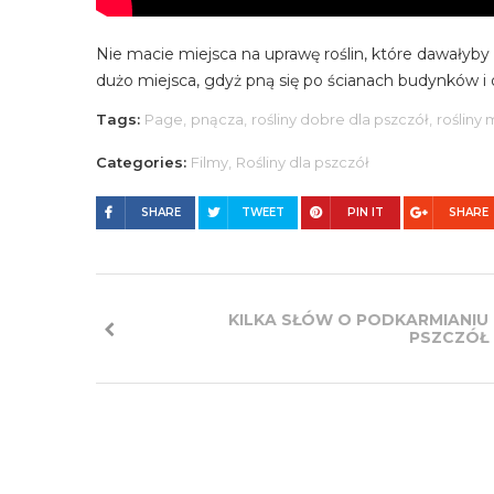
Nie macie miejsca na uprawę roślin, które dawałyb
dużo miejsca, gdyż pną się po ścianach budynków i o
Tags:
Page,
pnącza,
rośliny dobre dla pszczół,
rośliny
Categories:
Filmy,
Rośliny dla pszczół
SHARE
TWEET
PIN IT
SHARE
KILKA SŁÓW O PODKARMIANIU
PSZCZÓŁ