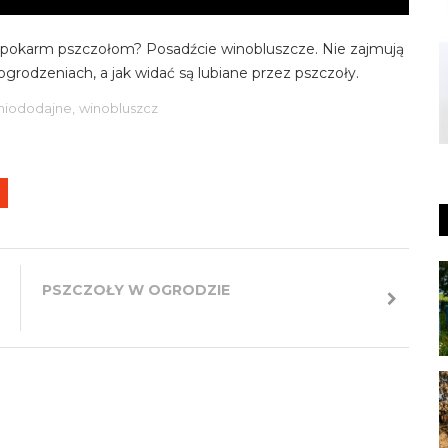
y pokarm pszczołom? Posadźcie winobluszcze. Nie zajmują
grodzeniach, a jak widać są lubiane przez pszczoły.
 miododajne,
winobluszcz
PSZCZOŁY W OGRODZIE