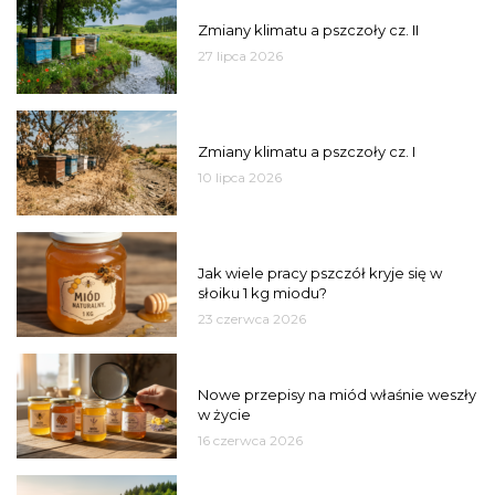
PSZCZOŁY
Zmiany klimatu a pszczoły cz. II
27 lipca 2026
PSZCZOŁY
Zmiany klimatu a pszczoły cz. I
10 lipca 2026
MIÓD
Jak wiele pracy pszczół kryje się w
słoiku 1 kg miodu?
23 czerwca 2026
JAKOŚĆ
Nowe przepisy na miód właśnie weszły
w życie
16 czerwca 2026
MIASTO