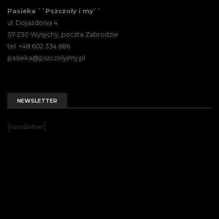
Pasieka ``Pszczoły i my``
ul. Dojazdowa 4
07-230 Wysychy, poczta Zabrodzie
tel. +48 602 334 686
pasieka@pszczolyimy.pl
NEWSLETTER
[newsletter]