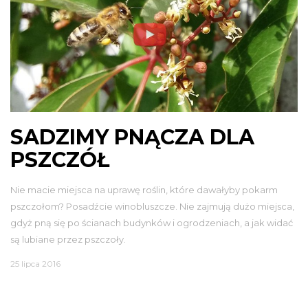
SADZIMY PNĄCZA DLA
PSZCZÓŁ
Nie macie miejsca na uprawę roślin, które dawałyby pokarm
pszczołom? Posadźcie winobluszcze. Nie zajmują dużo miejsca,
gdyż pną się po ścianach budynków i ogrodzeniach, a jak widać
są lubiane przez pszczoły.
25 lipca 2016