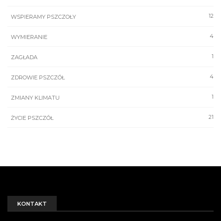
12
WSPIERAMY PSZCZOŁY
4
WYMIERANIE
1
ZAGŁADA
4
ZDROWIE PSZCZÓŁ
1
ZMIANY KLIMATU
21
ŻYCIE PSZCZÓŁ
KONTAKT