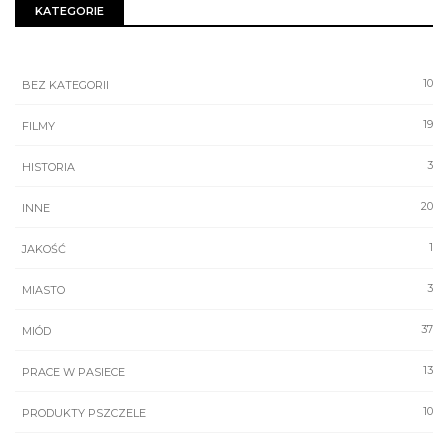
KATEGORIE
10
BEZ KATEGORII
19
FILMY
3
HISTORIA
20
INNE
1
JAKOŚĆ
3
MIASTO
37
MIÓD
13
PRACE W PASIECE
10
PRODUKTY PSZCZELE