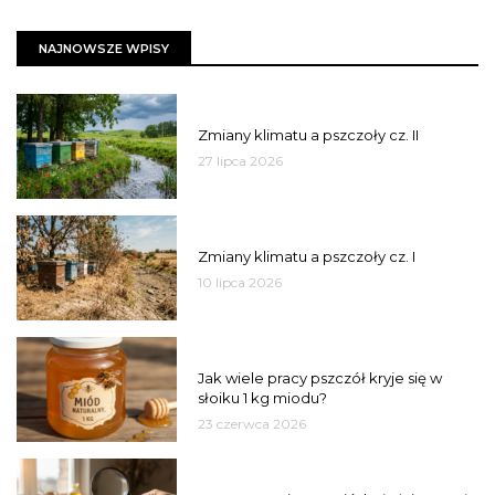
NAJNOWSZE WPISY
PSZCZOŁY
Zmiany klimatu a pszczoły cz. II
27 lipca 2026
PSZCZOŁY
Zmiany klimatu a pszczoły cz. I
10 lipca 2026
MIÓD
Jak wiele pracy pszczół kryje się w
słoiku 1 kg miodu?
23 czerwca 2026
JAKOŚĆ