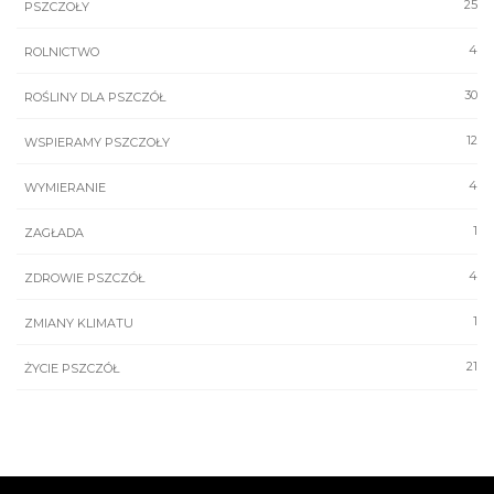
25
PSZCZOŁY
4
ROLNICTWO
30
ROŚLINY DLA PSZCZÓŁ
12
WSPIERAMY PSZCZOŁY
4
WYMIERANIE
1
ZAGŁADA
4
ZDROWIE PSZCZÓŁ
1
ZMIANY KLIMATU
21
ŻYCIE PSZCZÓŁ