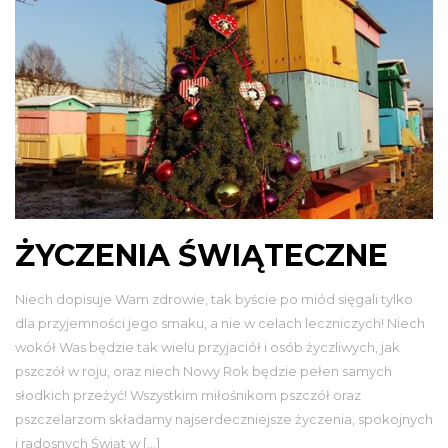
ŻYCZENIA ŚWIĄTECZNE
Niech dopisuje Wam zdrowie, tak byście po miód sięgali tylko
dla przyjemności jego smaku, a nie w celach leczniczych! Niech
wokół Was będzie tak wielu przyjaciół i osób życzliwych, jak
pszczół w roju, oraz niech Nowy Rok będzie pełen samych
słodkich przeżyć! Wszystkim miłośnikom pszczół oraz
pszczelarzom składamy najserdeczniejsze życzenia, spokojnych
i radosnych Świąt w […]