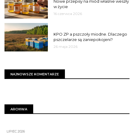
Nowe przepisy na miód właśnie weszły
w życie
16 czerwca 2026
MIASTO
KPO ZP a pszczoły miodne. Dlaczego
pszczelarze są zaniepokojeni?
26 maja 2026
NAJNOWSZE KOMENTARZE
ARCHIWA
LIPIEC 2026