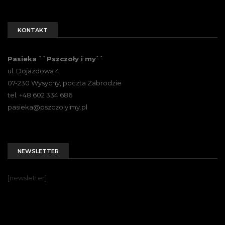
KONTAKT
Pasieka ``Pszczoły i my``
ul. Dojazdowa 4
07-230 Wysychy, poczta Zabrodzie
tel. +48 602 334 686
pasieka@pszczolyimy.pl
NEWSLETTER
[newsletter]