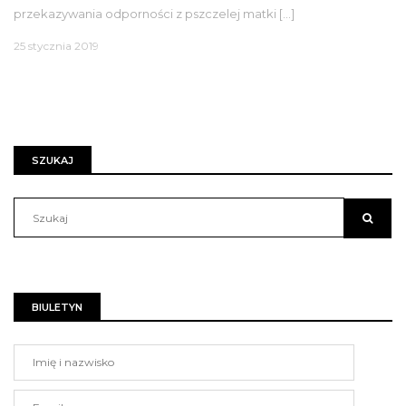
przekazywania odporności z pszczelej matki […]
25 stycznia 2019
SZUKAJ
BIULETYN