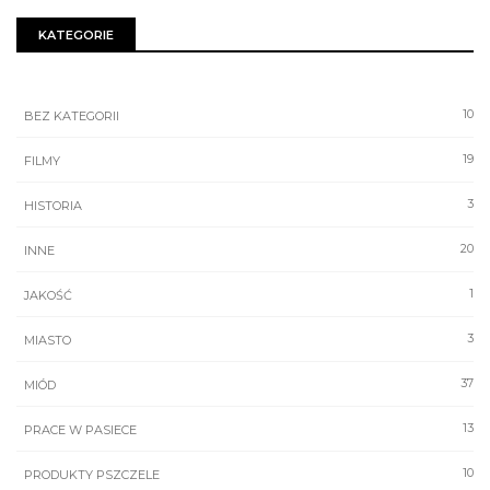
KATEGORIE
10
BEZ KATEGORII
19
FILMY
3
HISTORIA
20
INNE
1
JAKOŚĆ
3
MIASTO
37
MIÓD
13
PRACE W PASIECE
10
PRODUKTY PSZCZELE