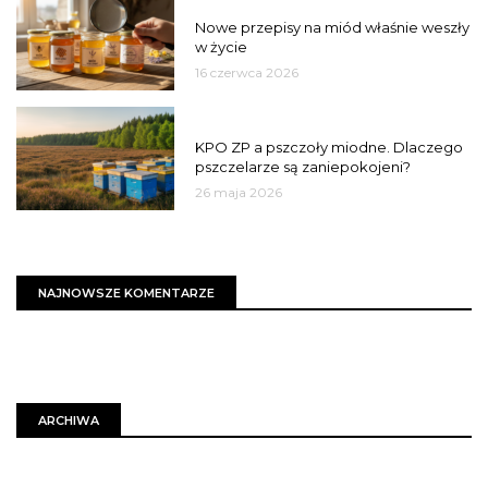
JAKOŚĆ
Nowe przepisy na miód właśnie weszły
w życie
16 czerwca 2026
MIASTO
KPO ZP a pszczoły miodne. Dlaczego
pszczelarze są zaniepokojeni?
26 maja 2026
NAJNOWSZE KOMENTARZE
ARCHIWA