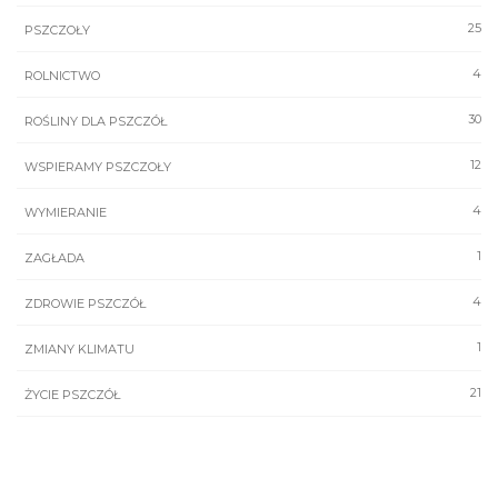
25
PSZCZOŁY
4
ROLNICTWO
30
ROŚLINY DLA PSZCZÓŁ
12
WSPIERAMY PSZCZOŁY
4
WYMIERANIE
1
ZAGŁADA
4
ZDROWIE PSZCZÓŁ
1
ZMIANY KLIMATU
21
ŻYCIE PSZCZÓŁ