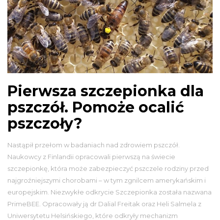
Pierwsza szczepionka dla
pszczół. Pomoże ocalić
pszczoły?
Nastąpił przełom w badaniach nad zdrowiem pszczół.
Naukowcy z Finlandii opracowali pierwszą na świecie
szczepionkę, która może zabezpieczyć pszczele rodziny przed
najgroźniejszymi chorobami – w tym zgnilcem amerykańskim i
europejskim. Niezwykłe odkrycie Szczepionka została nazwana
PrimeBEE. Opracowały ją dr Dalial Freitak oraz Heli Salmela z
Uniwersytetu Helsińskiego, które odkryły mechanizm