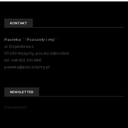
KONTAKT
Pasieka ``Pszczoły i my``
ul. Dojazdowa 4
07-230 Wysychy, poczta Zabrodzie
tel. +48 602 334 686
pasieka@pszczolyimy.pl
NEWSLETTER
[newsletter]