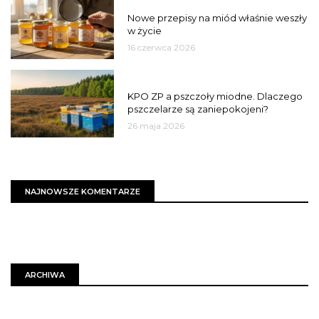
JAKOŚĆ
Nowe przepisy na miód właśnie weszły
w życie
16 czerwca 2026
MIASTO
KPO ZP a pszczoły miodne. Dlaczego
pszczelarze są zaniepokojeni?
26 maja 2026
NAJNOWSZE KOMENTARZE
ARCHIWA