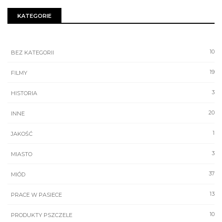
KATEGORIE
10
BEZ KATEGORII
19
FILMY
3
HISTORIA
20
INNE
1
JAKOŚĆ
3
MIASTO
37
MIÓD
13
PRACE W PASIECE
10
PRODUKTY PSZCZELE