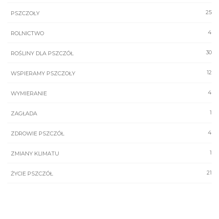
25
PSZCZOŁY
4
ROLNICTWO
30
ROŚLINY DLA PSZCZÓŁ
12
WSPIERAMY PSZCZOŁY
4
WYMIERANIE
1
ZAGŁADA
4
ZDROWIE PSZCZÓŁ
1
ZMIANY KLIMATU
21
ŻYCIE PSZCZÓŁ