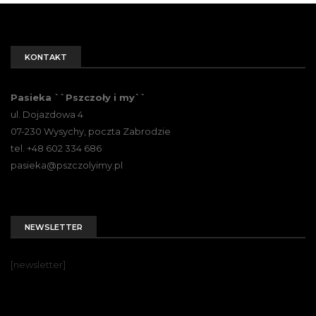
KONTAKT
Pasieka ``Pszczoły i my``
ul. Dojazdowa 4
07-230 Wysychy, poczta Zabrodzie
tel. +48 602 334 686
pasieka@pszczolyimy.pl
NEWSLETTER
[newsletter]