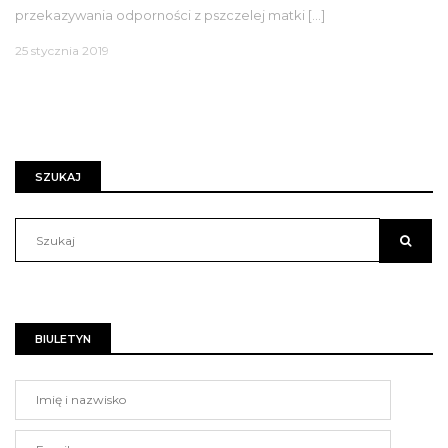
przekazywania odporności z pszczelej matki […]
25 stycznia 2019
SZUKAJ
BIULETYN