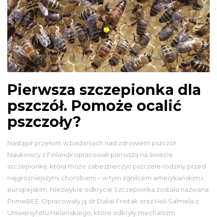
Pierwsza szczepionka dla
pszczół. Pomoże ocalić
pszczoły?
Nastąpił przełom w badaniach nad zdrowiem pszczół.
Naukowcy z Finlandii opracowali pierwszą na świecie
szczepionkę, która może zabezpieczyć pszczele rodziny przed
najgroźniejszymi chorobami – w tym zgnilcem amerykańskim i
europejskim. Niezwykłe odkrycie Szczepionka została nazwana
PrimeBEE. Opracowały ją dr Dalial Freitak oraz Heli Salmela z
Uniwersytetu Helsińskiego, które odkryły mechanizm