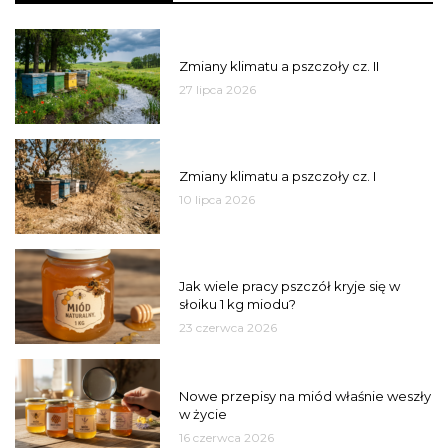
PSZCZOŁY
Zmiany klimatu a pszczoły cz. II
27 lipca 2026
PSZCZOŁY
Zmiany klimatu a pszczoły cz. I
10 lipca 2026
MIÓD
Jak wiele pracy pszczół kryje się w
słoiku 1 kg miodu?
23 czerwca 2026
JAKOŚĆ
Nowe przepisy na miód właśnie weszły
w życie
16 czerwca 2026