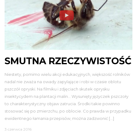
SMUTNA RZECZYWISTOŚĆ
Niestety, pomimo wielu akcji edukacyjnych, większość rolników
nadal nie zważa na owady zapylające i robi w czasie oblotu
pszczół opryski. Na filmiku i zdjęciach skutek oprysku
insektycydem na plantacji malin… Wysunięty języczek pszczoły
to charakterystyczny objaw zatrucia. Środki takie powinno
stosować się po zmierzchu, po oblocie. Co prawda w przypadku
ewidentnego łamania przepisów, można zadzwonić […]
3 czerwca 2016