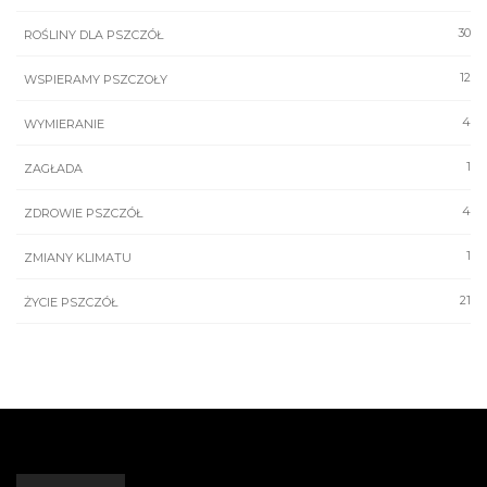
30
ROŚLINY DLA PSZCZÓŁ
12
WSPIERAMY PSZCZOŁY
4
WYMIERANIE
1
ZAGŁADA
4
ZDROWIE PSZCZÓŁ
1
ZMIANY KLIMATU
21
ŻYCIE PSZCZÓŁ