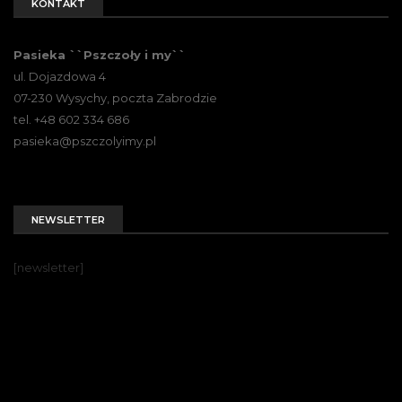
KONTAKT
Pasieka ``Pszczoły i my``
ul. Dojazdowa 4
07-230 Wysychy, poczta Zabrodzie
tel. +48 602 334 686
pasieka@pszczolyimy.pl
NEWSLETTER
[newsletter]