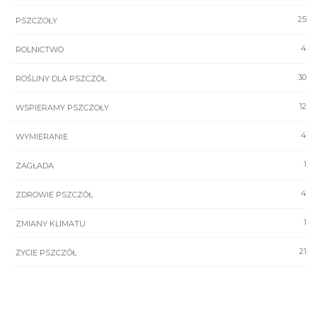
25
PSZCZOŁY
4
ROLNICTWO
30
ROŚLINY DLA PSZCZÓŁ
12
WSPIERAMY PSZCZOŁY
4
WYMIERANIE
1
ZAGŁADA
4
ZDROWIE PSZCZÓŁ
1
ZMIANY KLIMATU
21
ŻYCIE PSZCZÓŁ