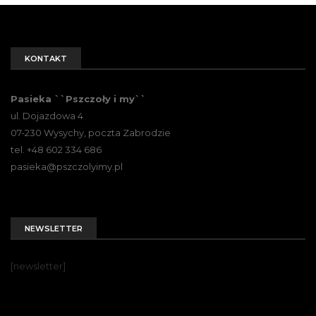
KONTAKT
Pasieka ``Pszczoły i my``
ul. Dojazdowa 4
07-230 Wysychy, poczta Zabrodzie
tel. +48 602 334 686
pasieka@pszczolyimy.pl
NEWSLETTER
[newsletter]