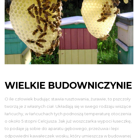
WIELKIE BUDOWNICZYNIE
O ile człowiek budując stawia rusztowania, żurawie, to pszczoły
tworzą je z własnych ciał. Układają się w swego rodzaju wiszące
łańcuchy, w łańcuchach tych podnoszą temperaturę otoczenia
o około 5 stopni Celcjusza. Jak już woszczarka wypoci łuseczkę,
to podaje ją sobie do aparatu gębowego, przeżuwa i lepi
odpowiedni kawałeczek wosku, który umieszcza w budowanej