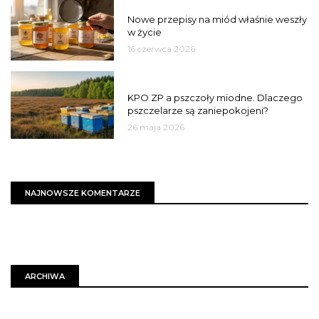
JAKOŚĆ
Nowe przepisy na miód właśnie weszły
w życie
16 czerwca 2026
MIASTO
KPO ZP a pszczoły miodne. Dlaczego
pszczelarze są zaniepokojeni?
26 maja 2026
NAJNOWSZE KOMENTARZE
ARCHIWA