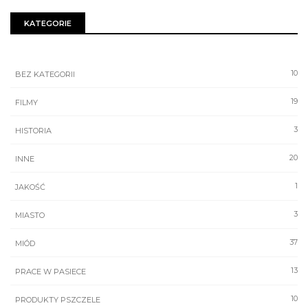
KATEGORIE
10
BEZ KATEGORII
19
FILMY
3
HISTORIA
20
INNE
1
JAKOŚĆ
3
MIASTO
37
MIÓD
13
PRACE W PASIECE
10
PRODUKTY PSZCZELE